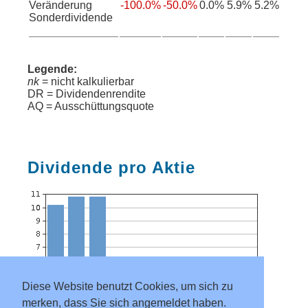
Veränderung
-100.0%
-50.0%
0.0%
5.9%
5.2%
Sonderdividende
Legende:
nk
= nicht kalkulierbar
DR = Dividendenrendite
AQ = Ausschüttungsquote
Dividende pro Aktie
Diese Website benutzt Cookies, um sich zu
merken, dass Sie sich angemeldet haben.