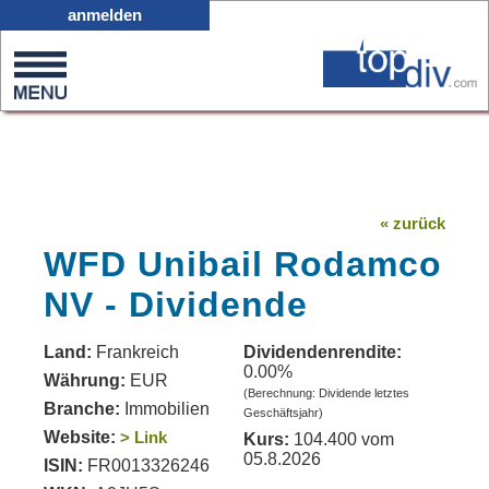
X05
anmelden
0
on
0
« zurück
WFD Unibail Rodamco
NV - Dividende
Land:
Frankreich
Dividendenrendite:
0.00%
Währung:
EUR
(Berechnung: Dividende letztes
Branche:
Immobilien
Geschäftsjahr)
Website:
> Link
Kurs:
104.400 vom
05.8.2026
ISIN:
FR0013326246