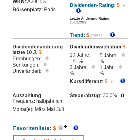
WKN:
A2JH5S
Dividenden-Rating:
$
Börsenplatz:
Paris
Letzte Änderung Rating:
10.02.2022
Trend:
$
Dividendenänderung
Dividendenwachstum
$
letzte 10 J.
$
10 Jahre:
5 Jahre:
Erhöhungen:
%
%
Senkungen:
3 Jahre:
1 Jahr:
Unverändert:
%
%
Kursdifferenz:
$
Auszahlung
Steuerabzug:
30.0%
Frequenz: halbjährlich
Monat(e): März Mai Juli
Favoritenliste:
$