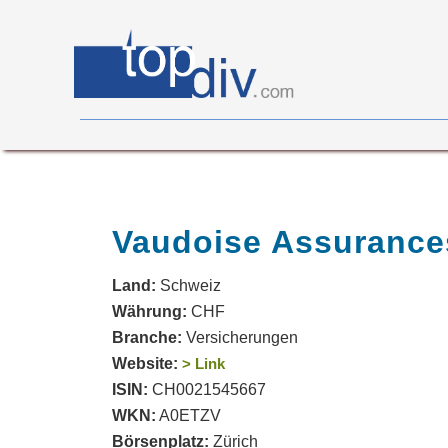
X05
0
on
0
Vaudoise Assurance
Land:
Schweiz
Währung:
CHF
Branche:
Versicherungen
Website:
> Link
ISIN:
CH0021545667
WKN:
A0ETZV
Börsenplatz:
Zürich