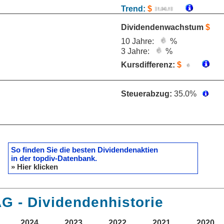
Trend:
$
Dividendenwachstum
$
10 Jahre:
%
3 Jahre:
%
Kursdifferenz:
$
Steuerabzug:
35.0%
So finden Sie die besten Dividendenaktien
in der topdiv-Datenbank.
» Hier klicken
G - Dividendenhistorie
2024
2023
2022
2021
2020