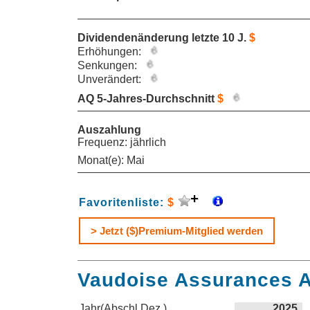
Dividendenänderung letzte 10 J.
$
Erhöhungen:
Senkungen:
Unverändert:
AQ 5-Jahres-Durchschnitt
$
Auszahlung
Frequenz: jährlich
Monat(e): Mai
Favoritenliste:
$
> Jetzt ($)Premium-Mitglied werden
Vaudoise Assurances A
Jahr(Abschl.Dez.)
2025