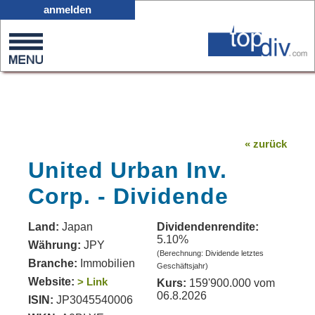
X05
anmelden
0
on
0
« zurück
United Urban Inv.
Corp. - Dividende
Land:
Japan
Dividendenrendite:
5.10%
Währung:
JPY
(Berechnung: Dividende letztes
Branche:
Immobilien
Geschäftsjahr)
Website:
> Link
Kurs:
159'900.000 vom
06.8.2026
ISIN:
JP3045540006