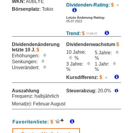
WKN:
A0BLYE
Dividenden-Rating:
$
Börsenplatz:
Tokio
Letzte Änderung Rating:
05.07.2022
Trend:
$
Dividendenänderung
Dividendenwachstum
$
letzte 10 J.
$
10 Jahre:
5 Jahre:
Erhöhungen:
%
%
Senkungen:
3 Jahre:
1 Jahr:
Unverändert:
%
%
Kursdifferenz:
$
Auszahlung
Steuerabzug:
20.0%
Frequenz: halbjährlich
Monat(e): Februar August
Favoritenliste:
$