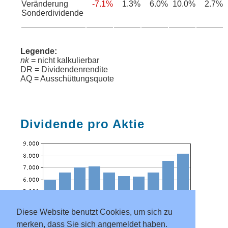
Veränderung
-7.1%
1.3%
6.0%
10.0%
2.7%
Sonderdividende
Legende:
nk
= nicht kalkulierbar
DR = Dividendenrendite
AQ = Ausschüttungsquote
Dividende pro Aktie
Diese Website benutzt Cookies, um sich zu
merken, dass Sie sich angemeldet haben.