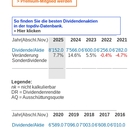
> Premium-Mitglied werden
So finden Sie die besten Dividendenaktien
in der topdiv-Datenbank.
» Hier klicken
Jahr(Abschl.Nov.)
2025
2024
2023
2022
2021
Dividende/Aktie
8'152.0
7'566.0
6'600.0
6'256.0
6'282.0
Veränderung
7.7%
14.6%
5.5%
-0.4%
-4.7%
Sonderdividende
Legende:
nk
= nicht kalkulierbar
DR = Dividendenrendite
AQ = Ausschüttungsquote
Jahr(Abschl.Nov.)
2020
2019
2018
2017
2016
Dividende/Aktie
6'589.0
7'096.0
7'003.0
6'608.0
6'010.0