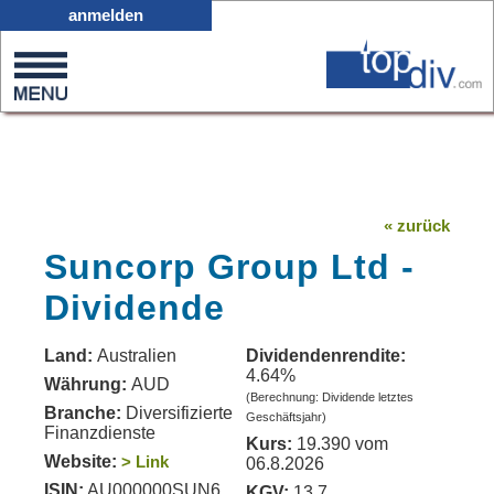
X05
anmelden
0
on
0
« zurück
Suncorp Group Ltd -
Dividende
Land:
Australien
Dividendenrendite:
4.64%
Währung:
AUD
(Berechnung: Dividende letztes
Branche:
Diversifizierte
Geschäftsjahr)
Finanzdienste
Kurs:
19.390 vom
Website:
> Link
06.8.2026
ISIN:
AU000000SUN6
KGV:
13.7