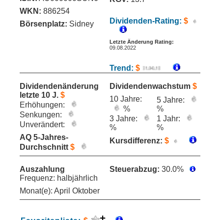
WKN:
886254
Dividenden-Rating:
$
Börsenplatz:
Sidney
Letzte Änderung Rating:
09.08.2022
Trend:
$
Dividendenänderung
Dividendenwachstum
$
letzte 10 J.
$
10 Jahre:
5 Jahre:
Erhöhungen:
%
%
Senkungen:
3 Jahre:
1 Jahr:
Unverändert:
%
%
AQ 5-Jahres-
Kursdifferenz:
$
Durchschnitt
$
Auszahlung
Steuerabzug:
30.0%
Frequenz: halbjährlich
Monat(e): April Oktober