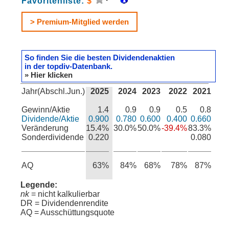
Favoritenliste:
$
> Premium-Mitglied werden
So finden Sie die besten Dividendenaktien
in der topdiv-Datenbank.
» Hier klicken
Jahr(Abschl.Jun.)
2025
2024
2023
2022
2021
Gewinn/Aktie
1.4
0.9
0.9
0.5
0.8
Dividende/Aktie
0.900
0.780
0.600
0.400
0.660
Veränderung
15.4%
30.0%
50.0%
-39.4%
83.3%
Sonderdividende
0.220
0.080
AQ
63%
84%
68%
78%
87%
Legende:
nk
= nicht kalkulierbar
DR = Dividendenrendite
AQ = Ausschüttungsquote