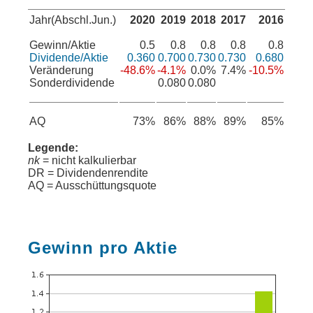
Jahr(Abschl.Jun.)
2020
2019
2018
2017
2016
Gewinn/Aktie
0.5
0.8
0.8
0.8
0.8
Dividende/Aktie
0.360
0.700
0.730
0.730
0.680
Veränderung
-48.6%
-4.1%
0.0%
7.4%
-10.5%
Sonderdividende
0.080
0.080
AQ
73%
86%
88%
89%
85%
Legende:
nk
= nicht kalkulierbar
DR = Dividendenrendite
AQ = Ausschüttungsquote
Gewinn pro Aktie