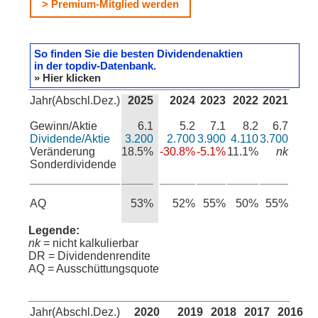
> Premium-Mitglied werden
So finden Sie die besten Dividendenaktien
in der topdiv-Datenbank.
» Hier klicken
Jahr(Abschl.Dez.)
2025
2024
2023
2022
2021
Gewinn/Aktie
6.1
5.2
7.1
8.2
6.7
Dividende/Aktie
3.200
2.700
3.900
4.110
3.700
Veränderung
18.5%
-30.8%
-5.1%
11.1%
nk
Sonderdividende
AQ
53%
52%
55%
50%
55%
Legende:
nk
= nicht kalkulierbar
DR = Dividendenrendite
AQ = Ausschüttungsquote
Jahr(Abschl.Dez.)
2020
2019
2018
2017
2016