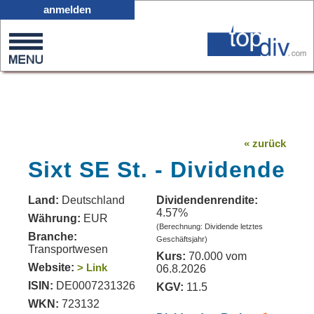
X05
anmelden
0
on
0
« zurück
Sixt SE St. - Dividende
Land:
Deutschland
Dividendenrendite:
4.57%
Währung:
EUR
(Berechnung: Dividende letztes
Branche:
Geschäftsjahr)
Transportwesen
Kurs:
70.000 vom
Website:
> Link
06.8.2026
ISIN:
DE0007231326
KGV:
11.5
WKN:
723132