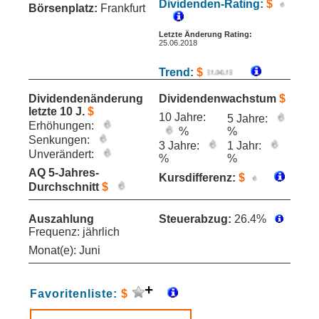
Dividenden-Rating:
$
Börsenplatz:
Frankfurt
Letzte Änderung Rating:
25.06.2018
Trend:
$
Dividendenänderung
Dividendenwachstum
$
letzte 10 J.
$
10 Jahre:
5 Jahre:
Erhöhungen:
%
%
Senkungen:
3 Jahre:
1 Jahr:
Unverändert:
%
%
AQ 5-Jahres-
Kursdifferenz:
$
Durchschnitt
$
Auszahlung
Steuerabzug:
26.4%
Frequenz: jährlich
Monat(e): Juni
Favoritenliste:
$