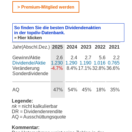
> Premium-Mitglied werden
So finden Sie die besten Dividendenaktien
in der topdiv-Datenbank.
» Hier klicken
Jahr(Abschl.Dez.)
2025
2024
2023
2022
2021
Gewinn/Aktie
2.6
2.4
2.7
5.6
2.2
Dividende/Aktie
1.230
1.290
1.190
1.016
0.765
Veränderung
-4.7%
8.4%
17.1%
32.8%
36.6%
Sonderdividende
AQ
47%
54%
45%
18%
35%
Legende:
nk
= nicht kalkulierbar
DR = Dividendenrendite
AQ = Ausschüttungsquote
Kommentar: