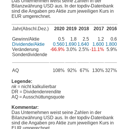
Das Unternehmen weist seine Zahlen in der
Bilanzwährung USD aus. In der topdiv-Datenbank
sind die Angaben pro Aktie zum jeweiligen Kurs in
EUR umgerechnet.
Jahr(Abschl.Dez.)
2020
2019
2018
2017
2016
Gewinn/Aktie
0.5
1.8
2.5
1.2
0.6
Dividende/Aktie
0.560
1.690
1.640
1.600
1.800
Veränderung
-66.9%
3.0%
2.5%
-11.1%
5.9%
Sonderdividende
AQ
108%
92%
67%
130%
327%
Legende:
nk
= nicht kalkulierbar
DR = Dividendenrendite
AQ = Ausschüttungsquote
Kommentar:
Das Unternehmen weist seine Zahlen in der
Bilanzwährung USD aus. In der topdiv-Datenbank
sind die Angaben pro Aktie zum jeweiligen Kurs in
EUR umgerechnet.