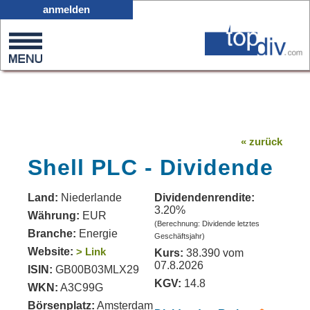
X05
anmelden
0
on
0
« zurück
Shell PLC - Dividende
Land:
Niederlande
Dividendenrendite:
3.20%
Währung:
EUR
(Berechnung: Dividende letztes
Branche:
Energie
Geschäftsjahr)
Website:
> Link
Kurs:
38.390 vom
07.8.2026
ISIN:
GB00B03MLX29
KGV:
14.8
WKN:
A3C99G
Börsenplatz:
Amsterdam