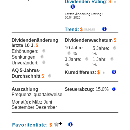
Dividenden-Rating:
$
Letzte Änderung Rating:
30.04.2020
Trend:
$
Dividendenänderung
Dividendenwachstum
$
letzte 10 J.
$
10 Jahre:
5 Jahre:
Erhöhungen:
%
%
Senkungen:
3 Jahre:
1 Jahr:
Unverändert:
%
%
AQ 5-Jahres-
Kursdifferenz:
$
Durchschnitt
$
Auszahlung
Steuerabzug:
15.0%
Frequenz: quartalsweise
Monat(e): März Juni
September Dezember
Favoritenliste:
$