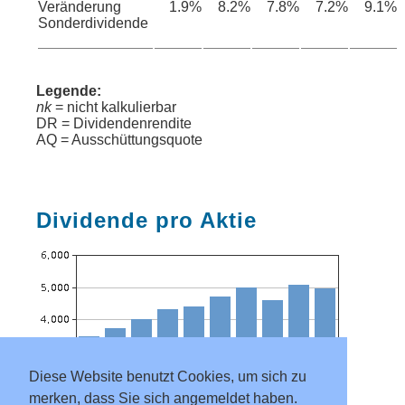
Veränderung
1.9%
8.2%
7.8%
7.2%
9.1%
Sonderdividende
Legende:
nk
= nicht kalkulierbar
DR = Dividendenrendite
AQ = Ausschüttungsquote
Dividende pro Aktie
Diese Website benutzt Cookies, um sich zu
merken, dass Sie sich angemeldet haben.