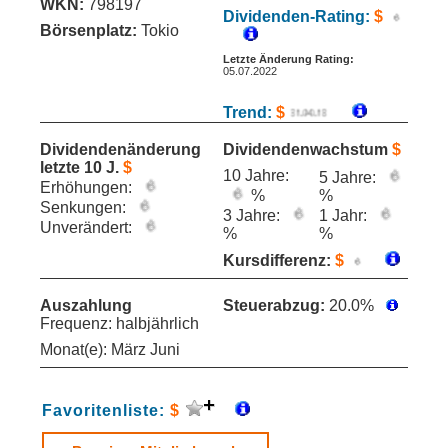
WKN:
798197
Dividenden-Rating:
$
Börsenplatz:
Tokio
Letzte Änderung Rating:
05.07.2022
Trend:
$
Dividendenänderung
Dividendenwachstum
$
letzte 10 J.
$
10 Jahre:
5 Jahre:
Erhöhungen:
%
%
Senkungen:
3 Jahre:
1 Jahr:
Unverändert:
%
%
Kursdifferenz:
$
Auszahlung
Steuerabzug:
20.0%
Frequenz: halbjährlich
Monat(e): März Juni
Favoritenliste:
$