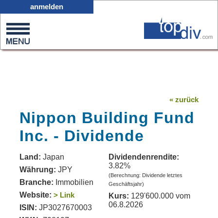
X05
anmelden
0
on
0
« zurück
Nippon Building Fund
Inc. - Dividende
Land:
Japan
Dividendenrendite:
3.82%
Währung:
JPY
(Berechnung: Dividende letztes
Branche:
Immobilien
Geschäftsjahr)
Website:
> Link
Kurs:
129'600.000 vom
06.8.2026
ISIN:
JP3027670003