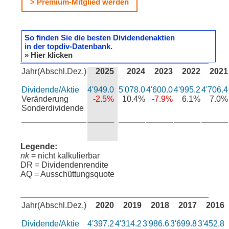
> Premium-Mitglied werden
So finden Sie die besten Dividendenaktien
in der topdiv-Datenbank.
» Hier klicken
Jahr(Abschl.Dez.)
2025
2024
2023
2022
2021
Dividende/Aktie
4'949.0
5'078.0
4'600.0
4'995.2
4'706.4
Veränderung
-2.5%
10.4%
-7.9%
6.1%
7.0%
Sonderdividende
Legende:
nk
= nicht kalkulierbar
DR = Dividendenrendite
AQ = Ausschüttungsquote
Jahr(Abschl.Dez.)
2020
2019
2018
2017
2016
Dividende/Aktie
4'397.2
4'314.2
3'986.6
3'699.8
3'452.8