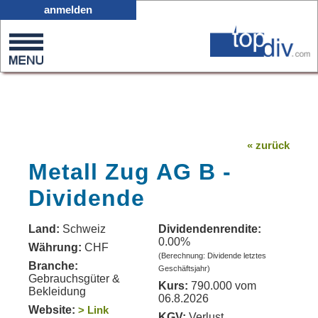
X05
anmelden
0
on
0
« zurück
Metall Zug AG B -
Dividende
Land:
Schweiz
Dividendenrendite:
0.00%
Währung:
CHF
(Berechnung: Dividende letztes
Branche:
Geschäftsjahr)
Gebrauchsgüter &
Kurs:
790.000 vom
Bekleidung
06.8.2026
Website:
> Link
KGV:
Verlust