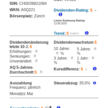
ISIN:
CH0039821084
WKN:
A0Q221
Dividenden-Rating:
$
Börsenplatz:
Zürich
Letzte Änderung Rating:
13.08.2025
Trend:
$
Dividendenänderung
Dividendenwachstum
$
letzte 10 J.
$
10 Jahre:
5 Jahre:
Erhöhungen:
%
%
Senkungen:
3 Jahre:
1 Jahr:
Unverändert:
%
%
AQ 5-Jahres-
Kursdifferenz:
$
Durchschnitt
$
Auszahlung
Steuerabzug:
35.0%
Frequenz: jährlich
Monat(e): Mai