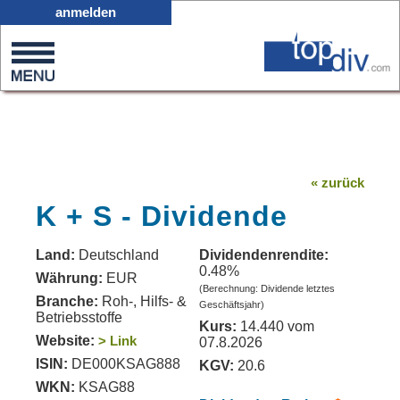
X05
anmelden
0
on
0
« zurück
K + S - Dividende
Land:
Deutschland
Dividendenrendite:
0.48%
Währung:
EUR
(Berechnung: Dividende letztes
Branche:
Roh-, Hilfs- &
Geschäftsjahr)
Betriebsstoffe
Kurs:
14.440 vom
Website:
> Link
07.8.2026
ISIN:
DE000KSAG888
KGV:
20.6
WKN:
KSAG88