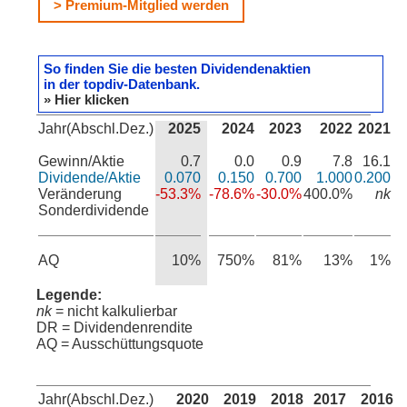
> Premium-Mitglied werden
So finden Sie die besten Dividendenaktien
in der topdiv-Datenbank.
» Hier klicken
Jahr(Abschl.Dez.)
2025
2024
2023
2022
2021
Gewinn/Aktie
0.7
0.0
0.9
7.8
16.1
Dividende/Aktie
0.070
0.150
0.700
1.000
0.200
Veränderung
-53.3%
-78.6%
-30.0%
400.0%
nk
Sonderdividende
AQ
10%
750%
81%
13%
1%
Legende:
nk
= nicht kalkulierbar
DR = Dividendenrendite
AQ = Ausschüttungsquote
Jahr(Abschl.Dez.)
2020
2019
2018
2017
2016