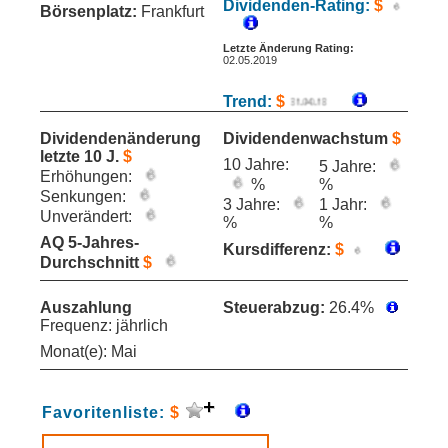
Dividenden-Rating:
$
Börsenplatz:
Frankfurt
Letzte Änderung Rating:
02.05.2019
Trend:
$
Dividendenänderung
Dividendenwachstum
$
letzte 10 J.
$
10 Jahre:
5 Jahre:
Erhöhungen:
%
%
Senkungen:
3 Jahre:
1 Jahr:
Unverändert:
%
%
AQ 5-Jahres-
Kursdifferenz:
$
Durchschnitt
$
Auszahlung
Steuerabzug:
26.4%
Frequenz: jährlich
Monat(e): Mai
Favoritenliste:
$