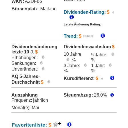
WKN:
A2DF66
Börsenplatz:
Mailand
Dividenden-Rating:
$
Letzte Änderung Rating:
Trend:
$
Dividendenänderung
Dividendenwachstum
$
letzte 10 J.
$
10 Jahre:
5 Jahre:
Erhöhungen:
%
%
Senkungen:
3 Jahre:
1 Jahr:
Unverändert:
%
%
AQ 5-Jahres-
Kursdifferenz:
$
Durchschnitt
$
Auszahlung
Steuerabzug:
26.0%
Frequenz: jährlich
Monat(e): Mai
Favoritenliste:
$