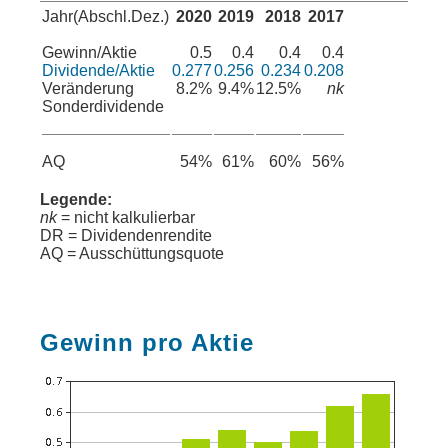
Jahr(Abschl.Dez.)
2020
2019
2018
2017
Gewinn/Aktie
0.5
0.4
0.4
0.4
Dividende/Aktie
0.277
0.256
0.234
0.208
Veränderung
8.2%
9.4%
12.5%
nk
000.000
Sonderdividende
AQ
54%
61%
60%
56%
Legende:
nk
= nicht kalkulierbar
DR = Dividendenrendite
AQ = Ausschüttungsquote
Gewinn pro Aktie