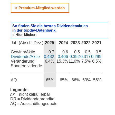
> Premium-Mitglied werden
So finden Sie die besten Dividendenaktien
in der topdiv-Datenbank.
» Hier klicken
Jahr(Abschl.Dez.)
2025
2024
2023
2022
2021
Gewinn/Aktie
0.7
0.6
0.5
0.5
0.5
Dividende/Aktie
0.432
0.406
0.352
0.317
0.295
Veränderung
6.4%
15.3%
11.0%
7.5%
6.5%
000.00
Sonderdividende
AQ
65%
65%
66%
63%
55%
Legende:
nk
= nicht kalkulierbar
DR = Dividendenrendite
AQ = Ausschüttungsquote