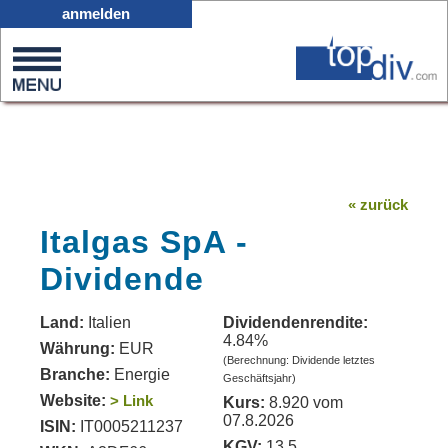
X05
anmelden
0
on
0
« zurück
Italgas SpA -
Dividende
Land:
Italien
Dividendenrendite:
4.84%
Währung:
EUR
(Berechnung: Dividende letztes
Branche:
Energie
Geschäftsjahr)
Website:
> Link
Kurs:
8.920 vom
07.8.2026
ISIN:
IT0005211237
KGV:
13.5