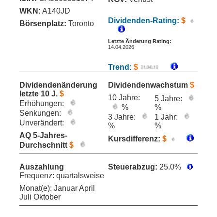
WKN:
A140JD
Dividenden-Rating:
$
Börsenplatz:
Toronto
Letzte Änderung Rating:
14.04.2026
Trend:
$
Dividendenänderung
Dividendenwachstum
$
letzte 10 J.
$
10 Jahre:
5 Jahre:
Erhöhungen:
%
%
Senkungen:
3 Jahre:
1 Jahr:
Unverändert:
%
%
AQ 5-Jahres-
Kursdifferenz:
$
Durchschnitt
$
Auszahlung
Steuerabzug:
25.0%
Frequenz: quartalsweise
Monat(e): Januar April
Juli Oktober