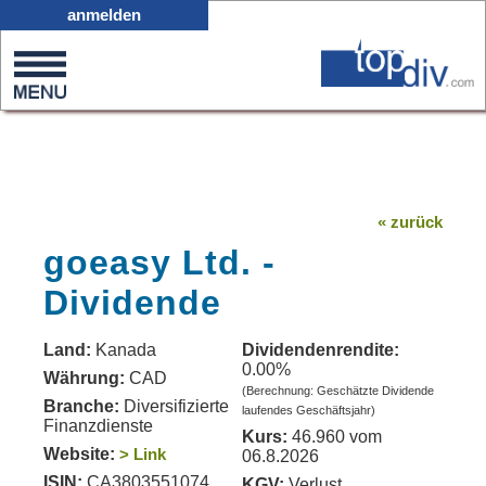
X05
anmelden
0
on
0
« zurück
goeasy Ltd. -
Dividende
Land:
Kanada
Dividendenrendite:
0.00%
Währung:
CAD
(Berechnung: Geschätzte Dividende
Branche:
Diversifizierte
laufendes Geschäftsjahr)
Finanzdienste
Kurs:
46.960 vom
Website:
> Link
06.8.2026
ISIN:
CA3803551074
KGV:
Verlust