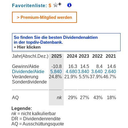
Favoritenliste:
$
> Premium-Mitglied werden
So finden Sie die besten Dividendenaktien
in der topdiv-Datenbank.
» Hier klicken
Jahr(Abschl.Dez.)
2025
2024
2023
2022
2021
Gewinn/Aktie
-10.8
16.3
14.5
8.4
14.6
Dividende/Aktie
5.840
4.680
3.840
3.640
2.640
Veränderung
24.8%
21.9%
5.5%
37.9%
46.7%
Sonderdividende
AQ
nk
29%
27%
43%
18%
Legende:
nk
= nicht kalkulierbar
DR = Dividendenrendite
AQ = Ausschüttungsquote