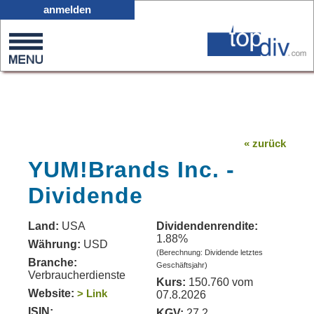
X05
anmelden
0
on
0
« zurück
YUM!Brands Inc. -
Dividende
Land:
USA
Dividendenrendite:
1.88%
Währung:
USD
(Berechnung: Dividende letztes
Branche:
Geschäftsjahr)
Verbraucherdienste
Kurs:
150.760 vom
Website:
> Link
07.8.2026
ISIN:
KGV:
27.2