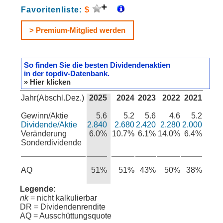
Favoritenliste:
$
> Premium-Mitglied werden
So finden Sie die besten Dividendenaktien
in der topdiv-Datenbank.
» Hier klicken
Jahr(Abschl.Dez.)
2025
2024
2023
2022
2021
Gewinn/Aktie
5.6
5.2
5.6
4.6
5.2
Dividende/Aktie
2.840
2.680
2.420
2.280
2.000
Veränderung
6.0%
10.7%
6.1%
14.0%
6.4%
Sonderdividende
AQ
51%
51%
43%
50%
38%
Legende:
nk
= nicht kalkulierbar
DR = Dividendenrendite
AQ = Ausschüttungsquote