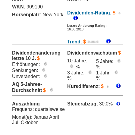
WKN:
909190
Dividenden-Rating:
$
Börsenplatz:
New York
Letzte Änderung Rating:
16.03.2018
Trend:
$
Dividendenänderung
Dividendenwachstum
$
letzte 10 J.
$
10 Jahre:
5 Jahre:
Erhöhungen:
%
%
Senkungen:
3 Jahre:
1 Jahr:
Unverändert:
%
%
AQ 5-Jahres-
Kursdifferenz:
$
Durchschnitt
$
Auszahlung
Steuerabzug:
30.0%
Frequenz: quartalsweise
Monat(e): Januar April
Juli Oktober