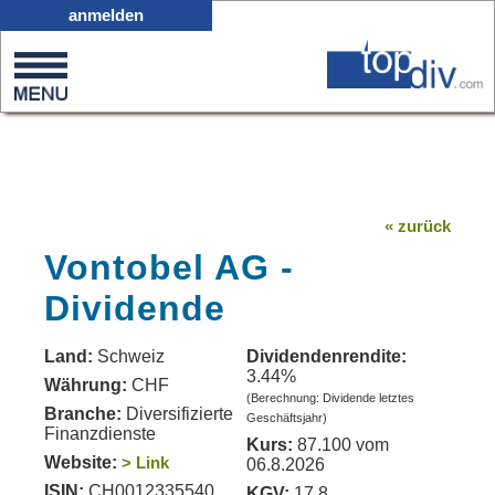
X05
anmelden
0
on
0
« zurück
Vontobel AG -
Dividende
Land:
Schweiz
Dividendenrendite:
3.44%
Währung:
CHF
(Berechnung: Dividende letztes
Branche:
Diversifizierte
Geschäftsjahr)
Finanzdienste
Kurs:
87.100 vom
Website:
> Link
06.8.2026
ISIN:
CH0012335540
KGV:
17.8