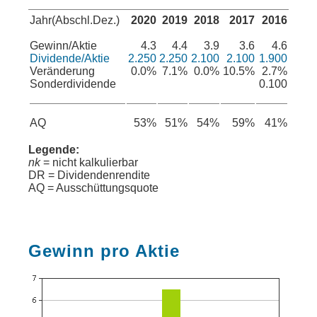
Jahr(Abschl.Dez.)
2020
2019
2018
2017
2016
Gewinn/Aktie
4.3
4.4
3.9
3.6
4.6
Dividende/Aktie
2.250
2.250
2.100
2.100
1.900
Veränderung
0.0%
7.1%
0.0%
10.5%
2.7%
Sonderdividende
0.100
AQ
53%
51%
54%
59%
41%
Legende:
nk
= nicht kalkulierbar
DR = Dividendenrendite
AQ = Ausschüttungsquote
Gewinn pro Aktie