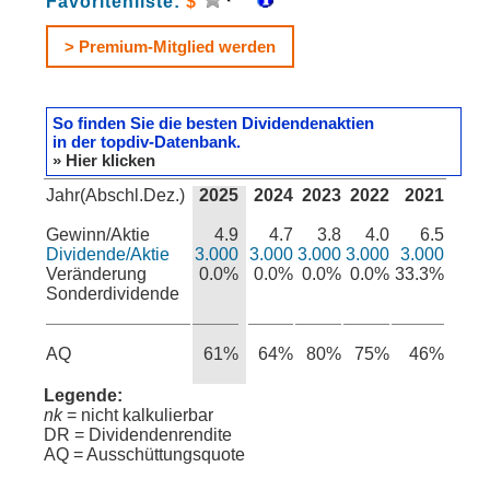
Favoritenliste:
$
> Premium-Mitglied werden
So finden Sie die besten Dividendenaktien
in der topdiv-Datenbank.
» Hier klicken
Jahr(Abschl.Dez.)
2025
2024
2023
2022
2021
Gewinn/Aktie
4.9
4.7
3.8
4.0
6.5
Dividende/Aktie
3.000
3.000
3.000
3.000
3.000
Veränderung
0.0%
0.0%
0.0%
0.0%
33.3%
Sonderdividende
AQ
61%
64%
80%
75%
46%
Legende:
nk
= nicht kalkulierbar
DR = Dividendenrendite
AQ = Ausschüttungsquote