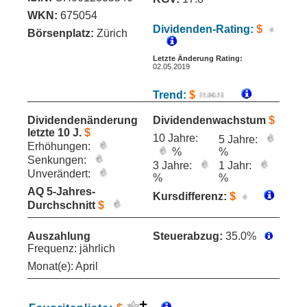
WKN:
675054
Dividenden-Rating:
$
Börsenplatz:
Zürich
Letzte Änderung Rating:
02.05.2019
Trend:
$
Dividendenänderung
Dividendenwachstum
$
letzte 10 J.
$
10 Jahre:
5 Jahre:
Erhöhungen:
%
%
Senkungen:
3 Jahre:
1 Jahr:
Unverändert:
%
%
AQ 5-Jahres-
Kursdifferenz:
$
Durchschnitt
$
Auszahlung
Steuerabzug:
35.0%
Frequenz: jährlich
Monat(e): April