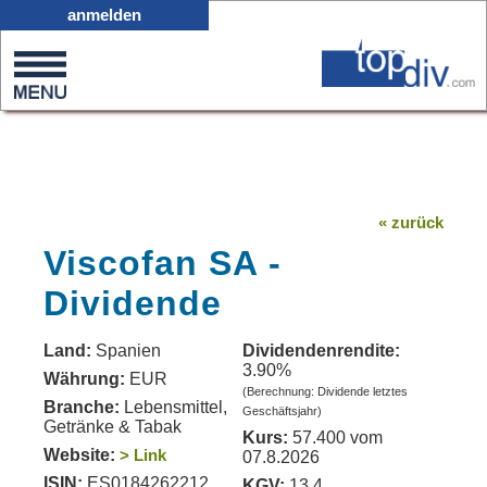
X05
anmelden
0
on
0
« zurück
Viscofan SA -
Dividende
Land:
Spanien
Dividendenrendite:
3.90%
Währung:
EUR
(Berechnung: Dividende letztes
Branche:
Lebensmittel,
Geschäftsjahr)
Getränke & Tabak
Kurs:
57.400 vom
Website:
> Link
07.8.2026
ISIN:
ES0184262212
KGV:
13.4