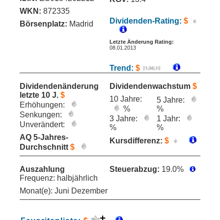
WKN:
872335
Dividenden-Rating:
$
Börsenplatz:
Madrid
Letzte Änderung Rating:
08.01.2013
Trend:
$
Dividendenänderung
Dividendenwachstum
$
letzte 10 J.
$
10 Jahre:
5 Jahre:
Erhöhungen:
%
%
Senkungen:
3 Jahre:
1 Jahr:
Unverändert:
%
%
AQ 5-Jahres-
Kursdifferenz:
$
Durchschnitt
$
Auszahlung
Steuerabzug:
19.0%
Frequenz: halbjährlich
Monat(e): Juni Dezember