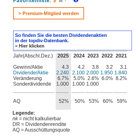
Favoritenliste:
$
> Premium-Mitglied werden
So finden Sie die besten Dividendenaktien
in der topdiv-Datenbank.
» Hier klicken
Jahr(Abschl.Dez.)
2025
2024
2023
2022
2021
Gewinn/Aktie
4.3
4.2
3.8
3.2
3.1
Dividende/Aktie
2.240
2.100
2.000
1.950
1.840
Veränderung
6.7%
5.0%
2.6%
6.0%
8.2%
Sonderdividende
1.000
1.000
1.000
AQ
52%
50%
53%
60%
59%
Legende:
nk
= nicht kalkulierbar
DR = Dividendenrendite
AQ = Ausschüttungsquote