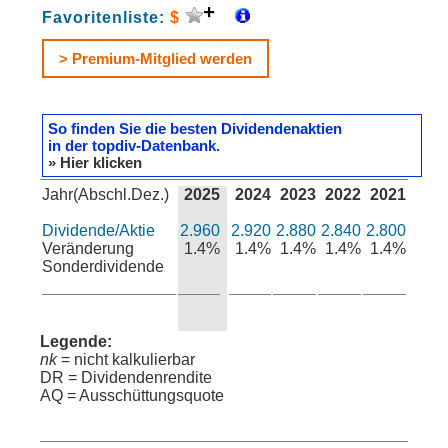
Favoritenliste:
$
> Premium-Mitglied werden
So finden Sie die besten Dividendenaktien
in der topdiv-Datenbank.
» Hier klicken
Jahr(Abschl.Dez.)
2025
2024
2023
2022
2021
Dividende/Aktie
2.960
2.920
2.880
2.840
2.800
Veränderung
1.4%
1.4%
1.4%
1.4%
1.4%
Sonderdividende
Legende:
nk
= nicht kalkulierbar
DR = Dividendenrendite
AQ = Ausschüttungsquote