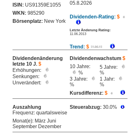
05.8.2026
ISIN:
US91359E1055
WKN:
985290
Dividenden-Rating:
$
Börsenplatz:
New York
Letzte Änderung Rating:
11.06.2013
Trend:
$
Dividendenänderung
Dividendenwachstum
$
letzte 10 J.
$
10 Jahre:
5 Jahre:
Erhöhungen:
%
%
Senkungen:
3 Jahre:
1 Jahr:
Unverändert:
%
%
Kursdifferenz:
$
Auszahlung
Steuerabzug:
30.0%
Frequenz: quartalsweise
Monat(e): März Juni
September Dezember