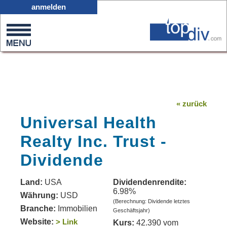
X05
anmelden
0
on
0
« zurück
Universal Health
Realty Inc. Trust -
Dividende
Land:
USA
Dividendenrendite:
6.98%
Währung:
USD
(Berechnung: Dividende letztes
Branche:
Immobilien
Geschäftsjahr)
Website:
> Link
Kurs:
42.390 vom