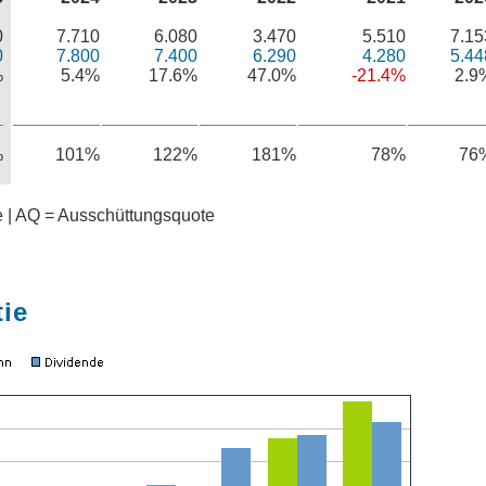
0
7.710
6.080
3.470
5.510
7.15
0
7.800
7.400
6.290
4.280
5.44
%
5.4%
17.6%
47.0%
-21.4%
2.9
%
101%
122%
181%
78%
76
te | AQ = Ausschüttungsquote
tie