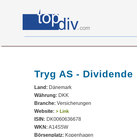
X05
0
on
0
Tryg AS - Dividende
Land:
Dänemark
Währung:
DKK
Branche:
Versicherungen
Website:
> Link
ISIN:
DK0060636678
WKN:
A14S5W
Börsenplatz:
Kopenhagen