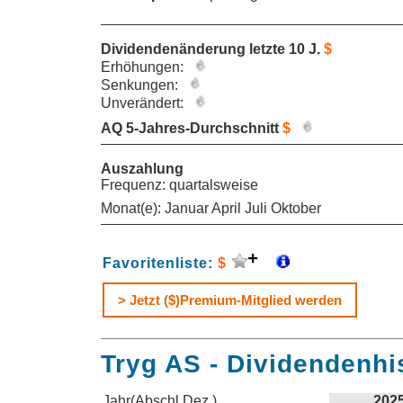
Dividendenänderung letzte 10 J.
$
Erhöhungen:
Senkungen:
Unverändert:
AQ 5-Jahres-Durchschnitt
$
Auszahlung
Frequenz: quartalsweise
Monat(e): Januar April Juli Oktober
Favoritenliste:
$
> Jetzt ($)Premium-Mitglied werden
Tryg AS - Dividendenhi
Jahr(Abschl.Dez.)
202