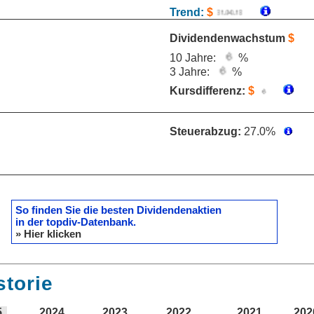
Trend:
$
Dividendenwachstum
$
10 Jahre:
%
3 Jahre:
%
Kursdifferenz:
$
Steuerabzug:
27.0%
So finden Sie die besten Dividendenaktien
in der topdiv-Datenbank.
» Hier klicken
storie
5
2024
2023
2022
2021
202