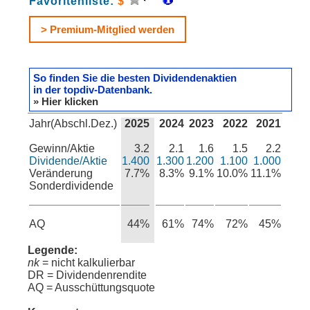
Favoritenliste:
$
> Premium-Mitglied werden
So finden Sie die besten Dividendenaktien
in der topdiv-Datenbank.
» Hier klicken
Jahr(Abschl.Dez.)
2025
2024
2023
2022
2021
Gewinn/Aktie
3.2
2.1
1.6
1.5
2.2
Dividende/Aktie
1.400
1.300
1.200
1.100
1.000
Veränderung
7.7%
8.3%
9.1%
10.0%
11.1%
Sonderdividende
AQ
44%
61%
74%
72%
45%
Legende:
nk
= nicht kalkulierbar
DR = Dividendenrendite
AQ = Ausschüttungsquote