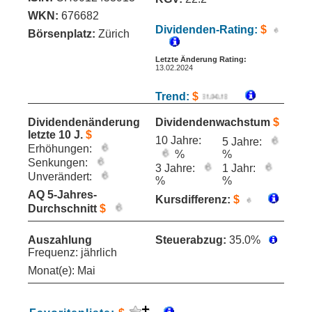
WKN:
676682
Dividenden-Rating:
$
Börsenplatz:
Zürich
Letzte Änderung Rating:
13.02.2024
Trend:
$
Dividendenänderung
Dividendenwachstum
$
letzte 10 J.
$
10 Jahre:
5 Jahre:
Erhöhungen:
%
%
Senkungen:
3 Jahre:
1 Jahr:
Unverändert:
%
%
AQ 5-Jahres-
Kursdifferenz:
$
Durchschnitt
$
Auszahlung
Steuerabzug:
35.0%
Frequenz: jährlich
Monat(e): Mai