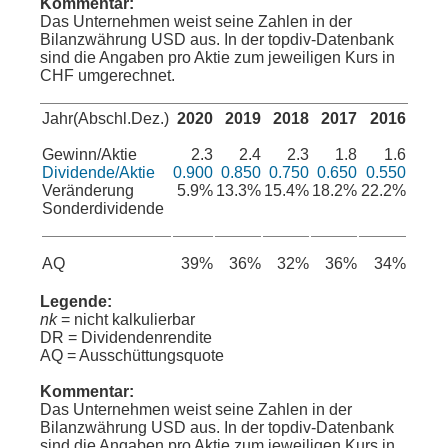
Kommentar:
Das Unternehmen weist seine Zahlen in der
Bilanzwährung USD aus. In der topdiv-Datenbank
sind die Angaben pro Aktie zum jeweiligen Kurs in
CHF umgerechnet.
Jahr(Abschl.Dez.)
2020
2019
2018
2017
2016
Gewinn/Aktie
2.3
2.4
2.3
1.8
1.6
Dividende/Aktie
0.900
0.850
0.750
0.650
0.550
Veränderung
5.9%
13.3%
15.4%
18.2%
22.2%
Sonderdividende
AQ
39%
36%
32%
36%
34%
Legende:
nk
= nicht kalkulierbar
DR = Dividendenrendite
AQ = Ausschüttungsquote
Kommentar:
Das Unternehmen weist seine Zahlen in der
Bilanzwährung USD aus. In der topdiv-Datenbank
sind die Angaben pro Aktie zum jeweiligen Kurs in