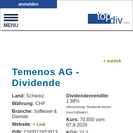
X05
anmelden
0
on
0
« zurück
Temenos AG -
Dividende
Land:
Schweiz
Dividendenrendite:
1.98%
Währung:
CHF
(Berechnung: Dividende letztes
Branche:
Software &
Geschäftsjahr)
Dienste
Kurs:
70.850 vom
Website:
> Link
07.8.2026
ISIN:
CH0012453913
KGV:
22.2