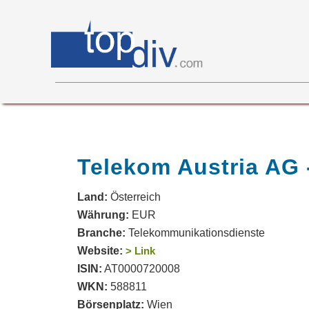
X05
0
on
0
Telekom Austria AG 
Land:
Österreich
Währung:
EUR
Branche:
Telekommunikationsdienste
Website:
> Link
ISIN:
AT0000720008
WKN:
588811
Börsenplatz:
Wien