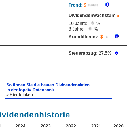
Trend:
$
Dividendenwachstum
$
10 Jahre:
%
3 Jahre:
%
Kursdifferenz:
$
Steuerabzug:
27.5%
So finden Sie die besten Dividendenaktien
in der topdiv-Datenbank.
» Hier klicken
ividendenhistorie
2024
2023
2022
2021
2020