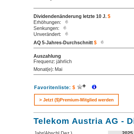
Dividendenänderung letzte 10 J.
$
Erhöhungen:
Senkungen:
Unverändert:
AQ 5-Jahres-Durchschnitt
$
Auszahlung
Frequenz: jährlich
Monat(e): Mai
Favoritenliste:
$
> Jetzt ($)Premium-Mitglied werden
Telekom Austria AG - D
Jahr(Abschl.Dez.)
2025