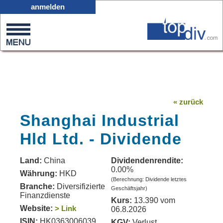
X05
anmelden
0
on
0
« zurück
Shanghai Industrial
Hld Ltd. - Dividende
Land:
China
Dividendenrendite:
0.00%
Währung:
HKD
(Berechnung: Dividende letztes
Branche:
Diversifizierte
Geschäftsjahr)
Finanzdienste
Kurs:
13.390 vom
Website:
> Link
06.8.2026
ISIN:
HK0363006039
KGV:
Verlust