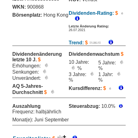
WKN:
900868
Dividenden-Rating:
$
Börsenplatz:
Hong Kong
Letzte Änderung Rating:
26.07.2021
Trend:
$
Dividendenänderung
Dividendenwachstum
$
letzte 10 J.
$
10 Jahre:
5 Jahre:
Erhöhungen:
%
%
Senkungen:
3 Jahre:
1 Jahr:
Unverändert:
%
%
AQ 5-Jahres-
Kursdifferenz:
$
Durchschnitt
$
Auszahlung
Steuerabzug:
10.0%
Frequenz: halbjährlich
Monat(e): Juni September