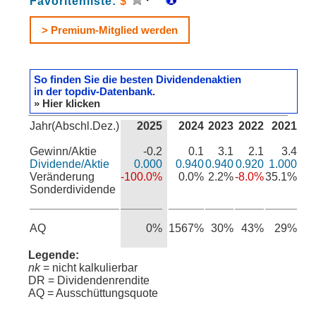
Favoritenliste:
$
> Premium-Mitglied werden
So finden Sie die besten Dividendenaktien
in der topdiv-Datenbank.
» Hier klicken
Jahr(Abschl.Dez.)
2025
2024
2023
2022
2021
Gewinn/Aktie
-0.2
0.1
3.1
2.1
3.4
Dividende/Aktie
0.000
0.940
0.940
0.920
1.000
Veränderung
-100.0%
0.0%
2.2%
-8.0%
35.1%
Sonderdividende
AQ
0%
1567%
30%
43%
29%
Legende:
nk
= nicht kalkulierbar
DR = Dividendenrendite
AQ = Ausschüttungsquote