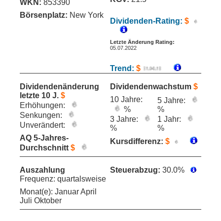
WKN:
853390
Börsenplatz:
New York
Dividenden-Rating:
$
Letzte Änderung Rating:
05.07.2022
Trend:
$
Dividendenänderung
Dividendenwachstum
$
letzte 10 J.
$
10 Jahre:
5 Jahre:
Erhöhungen:
%
%
Senkungen:
3 Jahre:
1 Jahr:
Unverändert:
%
%
AQ 5-Jahres-
Kursdifferenz:
$
Durchschnitt
$
Auszahlung
Steuerabzug:
30.0%
Frequenz: quartalsweise
Monat(e): Januar April
Juli Oktober