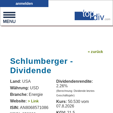
X05
anmelden
0
on
0
« zurück
Schlumberger -
Dividende
Land:
USA
Dividendenrendite:
2.26%
Währung:
USD
(Berechnung: Dividende letztes
Branche:
Energie
Geschäftsjahr)
Website:
> Link
Kurs:
50.530 vom
07.8.2026
ISIN:
AN8068571086
KGV:
21.5