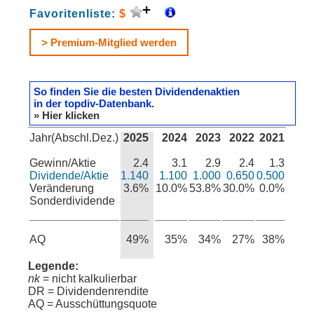
Favoritenliste:
$
> Premium-Mitglied werden
So finden Sie die besten Dividendenaktien
in der topdiv-Datenbank.
» Hier klicken
Jahr(Abschl.Dez.)
2025
2024
2023
2022
2021
Gewinn/Aktie
2.4
3.1
2.9
2.4
1.3
Dividende/Aktie
1.140
1.100
1.000
0.650
0.500
Veränderung
3.6%
10.0%
53.8%
30.0%
0.0%
Sonderdividende
AQ
49%
35%
34%
27%
38%
Legende:
nk
= nicht kalkulierbar
DR = Dividendenrendite
AQ = Ausschüttungsquote