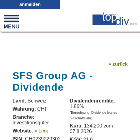
X05
anmelden
0
on
0
« zurück
SFS Group AG -
Dividende
Land:
Schweiz
Dividendenrendite:
1.86%
Währung:
CHF
(Berechnung: Dividende letztes
Branche:
Geschäftsjahr)
Investitionsgüter
Kurs:
134.200 vom
Website:
> Link
07.8.2026
ISIN:
CH0239229302
KGV:
21.6