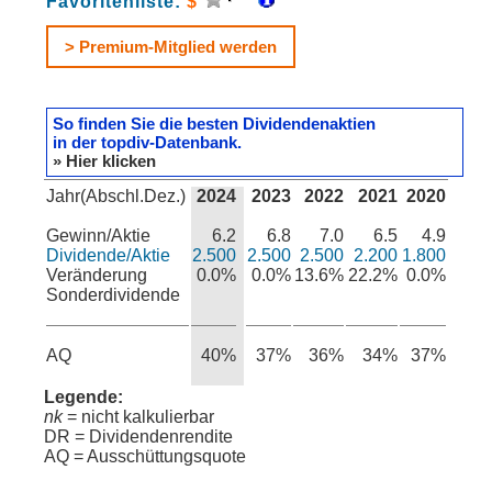
Favoritenliste:
$
> Premium-Mitglied werden
So finden Sie die besten Dividendenaktien
in der topdiv-Datenbank.
» Hier klicken
Jahr(Abschl.Dez.)
2024
2023
2022
2021
2020
Gewinn/Aktie
6.2
6.8
7.0
6.5
4.9
Dividende/Aktie
2.500
2.500
2.500
2.200
1.800
Veränderung
0.0%
0.0%
13.6%
22.2%
0.0%
Sonderdividende
AQ
40%
37%
36%
34%
37%
Legende:
nk
= nicht kalkulierbar
DR = Dividendenrendite
AQ = Ausschüttungsquote