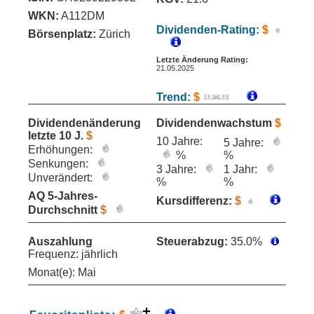
WKN:
A112DM
Dividenden-Rating:
$
Börsenplatz:
Zürich
Letzte Änderung Rating:
21.05.2025
Trend:
$
Dividendenänderung
Dividendenwachstum
$
letzte 10 J.
$
10 Jahre:
5 Jahre:
Erhöhungen:
%
%
Senkungen:
3 Jahre:
1 Jahr:
Unverändert:
%
%
AQ 5-Jahres-
Kursdifferenz:
$
Durchschnitt
$
Auszahlung
Steuerabzug:
35.0%
Frequenz: jährlich
Monat(e): Mai