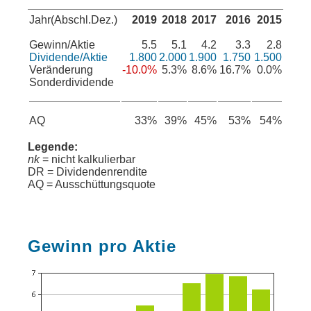
Jahr(Abschl.Dez.)
2019
2018
2017
2016
2015
Gewinn/Aktie
5.5
5.1
4.2
3.3
2.8
Dividende/Aktie
1.800
2.000
1.900
1.750
1.500
Veränderung
-10.0%
5.3%
8.6%
16.7%
0.0%
Sonderdividende
AQ
33%
39%
45%
53%
54%
Legende:
nk
= nicht kalkulierbar
DR = Dividendenrendite
AQ = Ausschüttungsquote
Gewinn pro Aktie