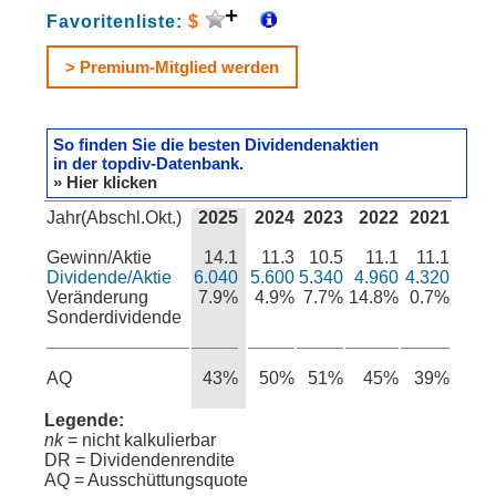
Favoritenliste:
$
> Premium-Mitglied werden
So finden Sie die besten Dividendenaktien
in der topdiv-Datenbank.
» Hier klicken
Jahr(Abschl.Okt.)
2025
2024
2023
2022
2021
Gewinn/Aktie
14.1
11.3
10.5
11.1
11.1
Dividende/Aktie
6.040
5.600
5.340
4.960
4.320
Veränderung
7.9%
4.9%
7.7%
14.8%
0.7%
Sonderdividende
AQ
43%
50%
51%
45%
39%
Legende:
nk
= nicht kalkulierbar
DR = Dividendenrendite
AQ = Ausschüttungsquote