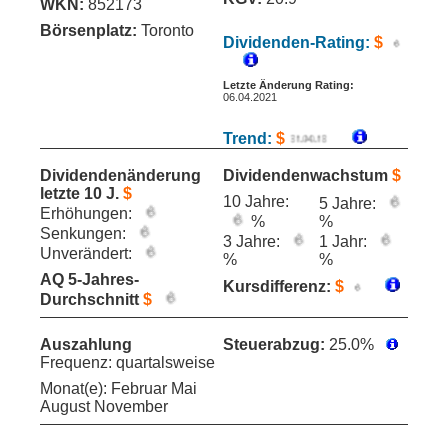
WKN:
852173
Börsenplatz:
Toronto
Dividenden-Rating:
$
Letzte Änderung Rating:
06.04.2021
Trend:
$
Dividendenänderung
Dividendenwachstum
$
letzte 10 J.
$
10 Jahre:
5 Jahre:
Erhöhungen:
%
%
Senkungen:
3 Jahre:
1 Jahr:
Unverändert:
%
%
AQ 5-Jahres-
Kursdifferenz:
$
Durchschnitt
$
Auszahlung
Steuerabzug:
25.0%
Frequenz: quartalsweise
Monat(e): Februar Mai
August November