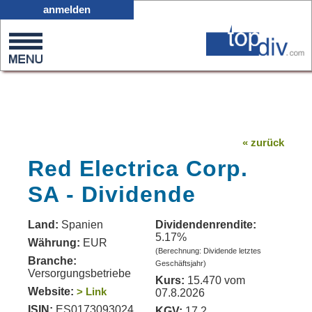
X05
anmelden
0
on
0
« zurück
Red Electrica Corp.
SA - Dividende
Land:
Spanien
Dividendenrendite:
5.17%
Währung:
EUR
(Berechnung: Dividende letztes
Branche:
Geschäftsjahr)
Versorgungsbetriebe
Kurs:
15.470 vom
Website:
> Link
07.8.2026
ISIN:
ES0173093024
KGV:
17.2