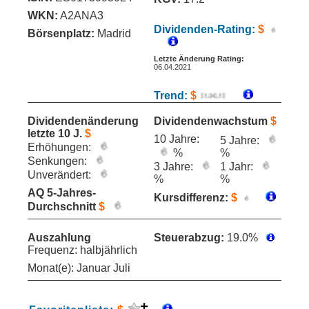
WKN:
A2ANA3
Dividenden-Rating:
$
Börsenplatz:
Madrid
Letzte Änderung Rating:
06.04.2021
Trend:
$
Dividendenänderung
Dividendenwachstum
$
letzte 10 J.
$
10 Jahre:
5 Jahre:
Erhöhungen:
%
%
Senkungen:
3 Jahre:
1 Jahr:
Unverändert:
%
%
AQ 5-Jahres-
Kursdifferenz:
$
Durchschnitt
$
Auszahlung
Steuerabzug:
19.0%
Frequenz: halbjährlich
Monat(e): Januar Juli