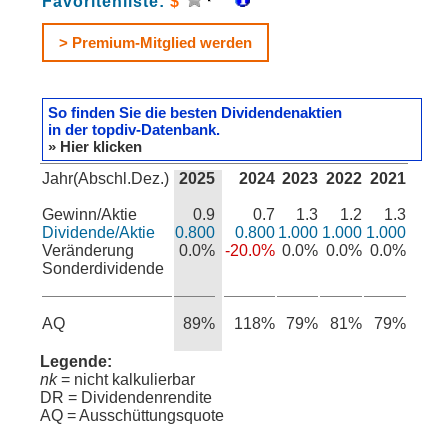
Favoritenliste:
$
> Premium-Mitglied werden
So finden Sie die besten Dividendenaktien
in der topdiv-Datenbank.
» Hier klicken
Jahr(Abschl.Dez.)
2025
2024
2023
2022
2021
Gewinn/Aktie
0.9
0.7
1.3
1.2
1.3
Dividende/Aktie
0.800
0.800
1.000
1.000
1.000
Veränderung
0.0%
-20.0%
0.0%
0.0%
0.0%
Sonderdividende
AQ
89%
118%
79%
81%
79%
Legende:
nk
= nicht kalkulierbar
DR = Dividendenrendite
AQ = Ausschüttungsquote