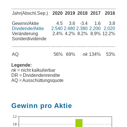
Jahr(Abschl.Sep.)
2020
2019
2018
2017
2016
Gewinn/Aktie
4.5
3.6
-3.4
1.6
3.8
Dividende/Aktie
2.540
2.480
2.380
2.200
2.020
Veränderung
2.4%
4.2%
8.2%
8.9%
12.2%
Sonderdividende
AQ
56%
69%
nk
134%
53%
Legende:
nk
= nicht kalkulierbar
DR = Dividendenrendite
AQ = Ausschüttungsquote
Gewinn pro Aktie