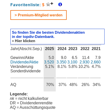
Favoritenliste:
$
> Premium-Mitglied werden
So finden Sie die besten Dividendenaktien
in der topdiv-Datenbank.
» Hier klicken
Jahr(Abschl.Sep.)
2025
2024
2023
2022
2021
Gewinn/Aktie
5.0
9.0
6.5
11.4
7.9
Dividende/Aktie
3.520
3.350
3.100
2.930
2.660
Veränderung
5.1%
8.1%
5.8%
10.2%
4.7%
Sonderdividende
AQ
70%
37%
48%
26%
34%
Legende:
nk
= nicht kalkulierbar
DR = Dividendenrendite
AQ = Ausschüttungsquote