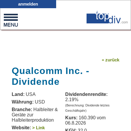
X05
anmelden
0
on
0
« zurück
Qualcomm Inc. -
Dividende
Land:
USA
Dividendenrendite:
2.19%
Währung:
USD
(Berechnung: Dividende letztes
Branche:
Halbleiter &
Geschäftsjahr)
Geräte zur
Kurs:
160.390 vom
Halbleiterproduktion
06.8.2026
Website:
> Link
KGV:
32.0