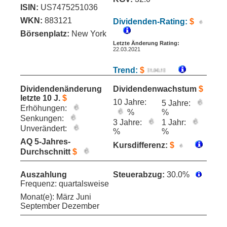
ISIN:
US7475251036
WKN:
883121
Dividenden-Rating:
$
Börsenplatz:
New York
Letzte Änderung Rating:
22.03.2021
Trend:
$
Dividendenänderung
Dividendenwachstum
$
letzte 10 J.
$
10 Jahre:
5 Jahre:
Erhöhungen:
%
%
Senkungen:
3 Jahre:
1 Jahr:
Unverändert:
%
%
AQ 5-Jahres-
Kursdifferenz:
$
Durchschnitt
$
Auszahlung
Steuerabzug:
30.0%
Frequenz: quartalsweise
Monat(e): März Juni
September Dezember