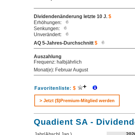
Dividendenänderung letzte 10 J.
$
Erhöhungen:
Senkungen:
Unverändert:
AQ 5-Jahres-Durchschnitt
$
Auszahlung
Frequenz: halbjährlich
Monat(e): Februar August
Favoritenliste:
$
> Jetzt ($)Premium-Mitglied werden
Quadient SA - Dividend
Jahr(Abschl.Jan.)
202