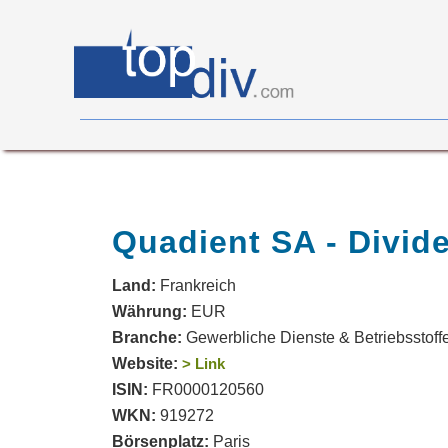
X05
0
on
0
Quadient SA - Divid
Land:
Frankreich
Währung:
EUR
Branche:
Gewerbliche Dienste & Betriebsstoff
Website:
> Link
ISIN:
FR0000120560
WKN:
919272
Börsenplatz:
Paris