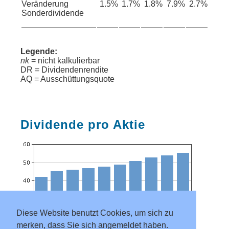
Veränderung
1.5%
1.7%
1.8%
7.9%
2.7%
Sonderdividende
Legende:
nk
= nicht kalkulierbar
DR = Dividendenrendite
AQ = Ausschüttungsquote
Dividende pro Aktie
Diese Website benutzt Cookies, um sich zu
merken, dass Sie sich angemeldet haben.