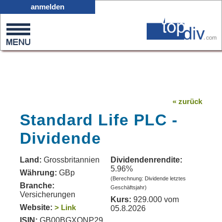
X05
anmelden
0
on
0
« zurück
Standard Life PLC -
Dividende
Land:
Grossbritannien
Dividendenrendite:
5.96%
Währung:
GBp
(Berechnung: Dividende letztes
Branche:
Geschäftsjahr)
Versicherungen
Kurs:
929.000 vom
Website:
> Link
05.8.2026
ISIN:
GB00BGXQNP29