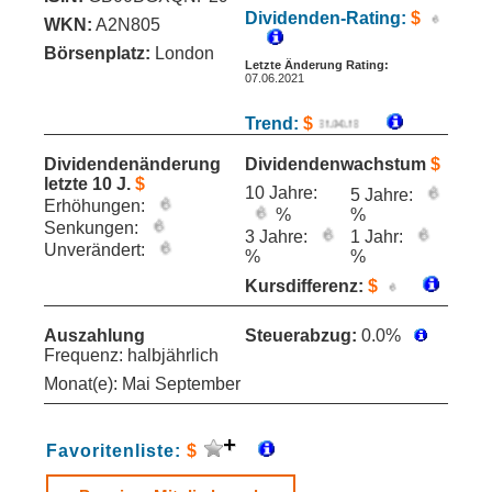
Dividenden-Rating:
$
WKN:
A2N805
Börsenplatz:
London
Letzte Änderung Rating:
07.06.2021
Trend:
$
Dividendenänderung
Dividendenwachstum
$
letzte 10 J.
$
10 Jahre:
5 Jahre:
Erhöhungen:
%
%
Senkungen:
3 Jahre:
1 Jahr:
Unverändert:
%
%
Kursdifferenz:
$
Auszahlung
Steuerabzug:
0.0%
Frequenz: halbjährlich
Monat(e): Mai September
Favoritenliste:
$