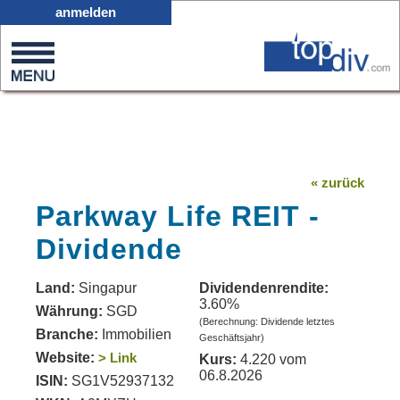
X05
anmelden
0
on
0
« zurück
Parkway Life REIT -
Dividende
Land:
Singapur
Dividendenrendite:
3.60%
Währung:
SGD
(Berechnung: Dividende letztes
Branche:
Immobilien
Geschäftsjahr)
Website:
> Link
Kurs:
4.220 vom
06.8.2026
ISIN:
SG1V52937132