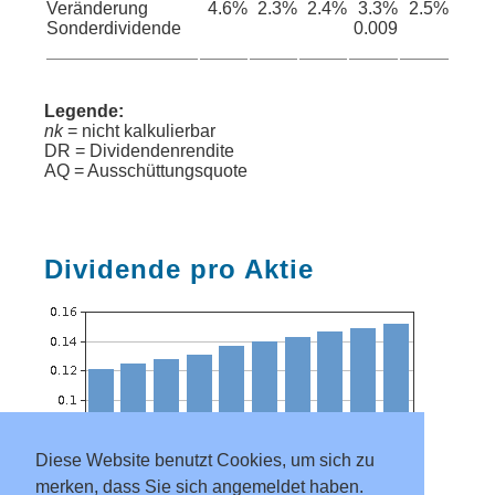
Veränderung
4.6%
2.3%
2.4%
3.3%
2.5%
Sonderdividende
0.009
Legende:
nk
= nicht kalkulierbar
DR = Dividendenrendite
AQ = Ausschüttungsquote
Dividende pro Aktie
Diese Website benutzt Cookies, um sich zu
merken, dass Sie sich angemeldet haben.