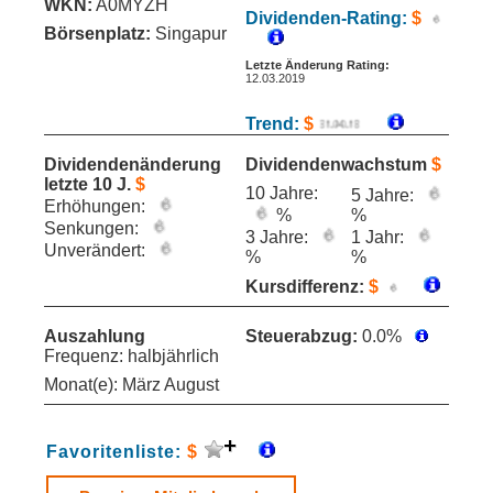
WKN:
A0MYZH
Dividenden-Rating:
$
Börsenplatz:
Singapur
Letzte Änderung Rating:
12.03.2019
Trend:
$
Dividendenänderung
Dividendenwachstum
$
letzte 10 J.
$
10 Jahre:
5 Jahre:
Erhöhungen:
%
%
Senkungen:
3 Jahre:
1 Jahr:
Unverändert:
%
%
Kursdifferenz:
$
Auszahlung
Steuerabzug:
0.0%
Frequenz: halbjährlich
Monat(e): März August
Favoritenliste:
$