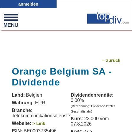
X05
anmelden
0
on
0
« zurück
Orange Belgium SA -
Dividende
Land:
Belgien
Dividendenrendite:
0.00%
Währung:
EUR
(Berechnung: Dividende letztes
Branche:
Geschäftsjahr)
Telekommunikationsdienste
Kurs:
22.000 vom
Website:
> Link
07.8.2026
ISIN:
BE0003735496
KGV:
27.2