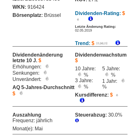
WKN:
916424
Dividenden-Rating:
$
Börsenplatz:
Brüssel
Letzte Änderung Rating:
02.05.2019
Trend:
$
Dividendenänderung
Dividendenwachstum
letzte 10 J.
$
$
Erhöhungen:
10 Jahre:
5 Jahre:
Senkungen:
%
%
Unverändert:
3 Jahre:
1 Jahr:
%
%
AQ 5-Jahres-Durchschnitt
$
Kursdifferenz:
$
Auszahlung
Steuerabzug:
30.0%
Frequenz: jährlich
Monat(e): Mai