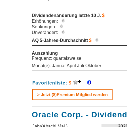
Dividendenänderung letzte 10 J.
$
Erhöhungen:
Senkungen:
Unverändert:
AQ 5-Jahres-Durchschnitt
$
Auszahlung
Frequenz: quartalsweise
Monat(e): Januar April Juli Oktober
Favoritenliste:
$
> Jetzt ($)Premium-Mitglied werden
Oracle Corp. - Dividend
Jahr(Abschl.Mai.)
202