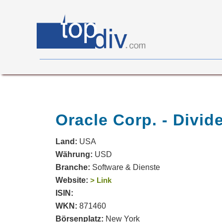
X05
0
on
0
Oracle Corp. - Divid
Land:
USA
Währung:
USD
Branche:
Software & Dienste
Website:
> Link
ISIN:
WKN:
871460
Börsenplatz:
New York