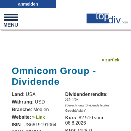
X05
anmelden
0
on
0
« zurück
Omnicom Group -
Dividende
Land:
USA
Dividendenrendite:
3.51%
Währung:
USD
(Berechnung: Dividende letztes
Branche:
Medien
Geschäftsjahr)
Website:
> Link
Kurs:
82.510 vom
06.8.2026
ISIN:
US6819191064
KGV:
Verlust