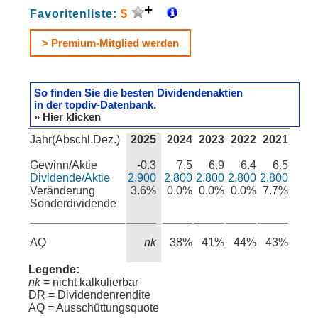
Favoritenliste:
$
> Premium-Mitglied werden
So finden Sie die besten Dividendenaktien
in der topdiv-Datenbank.
» Hier klicken
Jahr(Abschl.Dez.)
2025
2024
2023
2022
2021
Gewinn/Aktie
-0.3
7.5
6.9
6.4
6.5
Dividende/Aktie
2.900
2.800
2.800
2.800
2.800
Veränderung
3.6%
0.0%
0.0%
0.0%
7.7%
Sonderdividende
AQ
nk
38%
41%
44%
43%
Legende:
nk
= nicht kalkulierbar
DR = Dividendenrendite
AQ = Ausschüttungsquote