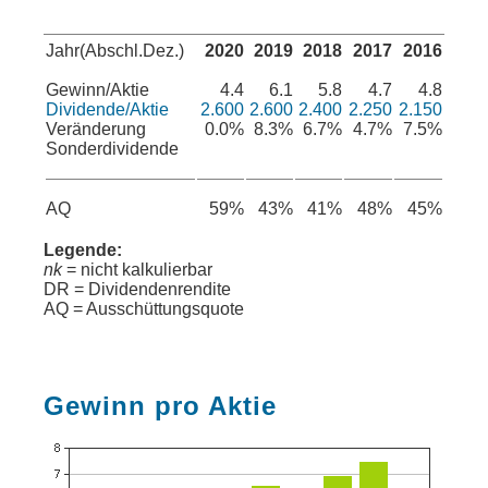
Jahr(Abschl.Dez.)
2020
2019
2018
2017
2016
Gewinn/Aktie
4.4
6.1
5.8
4.7
4.8
Dividende/Aktie
2.600
2.600
2.400
2.250
2.150
Veränderung
0.0%
8.3%
6.7%
4.7%
7.5%
Sonderdividende
AQ
59%
43%
41%
48%
45%
Legende:
nk
= nicht kalkulierbar
DR = Dividendenrendite
AQ = Ausschüttungsquote
Gewinn pro Aktie