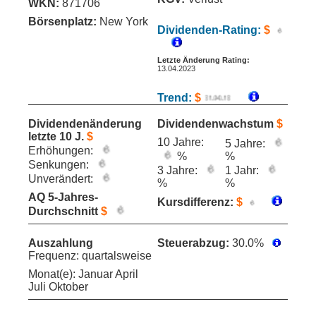
WKN:
871706
Börsenplatz:
New York
Dividenden-Rating:
$
Letzte Änderung Rating:
13.04.2023
Trend:
$
Dividendenänderung
Dividendenwachstum
$
letzte 10 J.
$
10 Jahre:
5 Jahre:
Erhöhungen:
%
%
Senkungen:
3 Jahre:
1 Jahr:
Unverändert:
%
%
AQ 5-Jahres-
Kursdifferenz:
$
Durchschnitt
$
Auszahlung
Steuerabzug:
30.0%
Frequenz: quartalsweise
Monat(e): Januar April
Juli Oktober