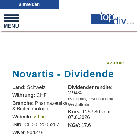
X05
anmelden
0
on
0
« zurück
Novartis - Dividende
Land:
Schweiz
Dividendenrendite:
2.94%
Währung:
CHF
(Berechnung: Dividende letztes
Branche:
Pharmazeutika
Geschäftsjahr)
& Biotechnologie
Kurs:
125.980 vom
Website:
> Link
07.8.2026
ISIN:
CH0012005267
KGV:
17.6
WKN:
904278