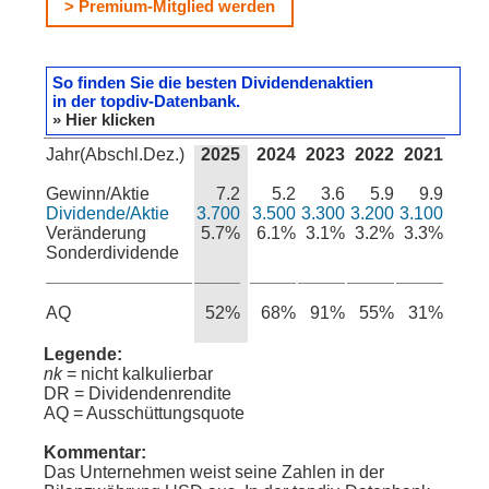
> Premium-Mitglied werden
So finden Sie die besten Dividendenaktien
in der topdiv-Datenbank.
» Hier klicken
Jahr(Abschl.Dez.)
2025
2024
2023
2022
2021
Gewinn/Aktie
7.2
5.2
3.6
5.9
9.9
Dividende/Aktie
3.700
3.500
3.300
3.200
3.100
Veränderung
5.7%
6.1%
3.1%
3.2%
3.3%
Sonderdividende
AQ
52%
68%
91%
55%
31%
Legende:
nk
= nicht kalkulierbar
DR = Dividendenrendite
AQ = Ausschüttungsquote
Kommentar:
Das Unternehmen weist seine Zahlen in der