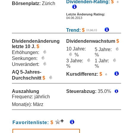
Dividenden-Rating:
$
Börsenplatz:
Zürich
Letzte Änderung Rating:
04.06.2013
Trend:
$
Dividendenänderung
Dividendenwachstum
$
letzte 10 J.
$
10 Jahre:
5 Jahre:
Erhöhungen:
%
%
Senkungen:
3 Jahre:
1 Jahr:
Unverändert:
%
%
AQ 5-Jahres-
Kursdifferenz:
$
Durchschnitt
$
Auszahlung
Steuerabzug:
35.0%
Frequenz: jährlich
Monat(e): März
Favoritenliste:
$