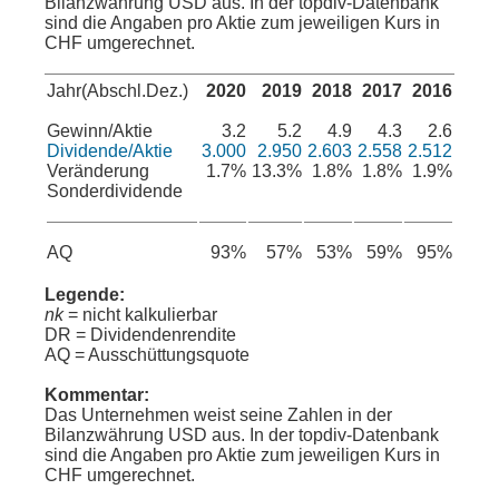
Bilanzwährung USD aus. In der topdiv-Datenbank
sind die Angaben pro Aktie zum jeweiligen Kurs in
CHF umgerechnet.
Jahr(Abschl.Dez.)
2020
2019
2018
2017
2016
Gewinn/Aktie
3.2
5.2
4.9
4.3
2.6
Dividende/Aktie
3.000
2.950
2.603
2.558
2.512
Veränderung
1.7%
13.3%
1.8%
1.8%
1.9%
Sonderdividende
AQ
93%
57%
53%
59%
95%
Legende:
nk
= nicht kalkulierbar
DR = Dividendenrendite
AQ = Ausschüttungsquote
Kommentar:
Das Unternehmen weist seine Zahlen in der
Bilanzwährung USD aus. In der topdiv-Datenbank
sind die Angaben pro Aktie zum jeweiligen Kurs in
CHF umgerechnet.