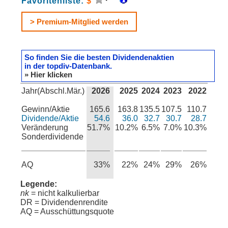
Favoritenliste:
$
> Premium-Mitglied werden
So finden Sie die besten Dividendenaktien
in der topdiv-Datenbank.
» Hier klicken
Jahr(Abschl.Mär.)
2026
2025
2024
2023
2022
Gewinn/Aktie
165.6
163.8
135.5
107.5
110.7
Dividende/Aktie
54.6
36.0
32.7
30.7
28.7
Veränderung
51.7%
10.2%
6.5%
7.0%
10.3%
Sonderdividende
AQ
33%
22%
24%
29%
26%
Legende:
nk
= nicht kalkulierbar
DR = Dividendenrendite
AQ = Ausschüttungsquote