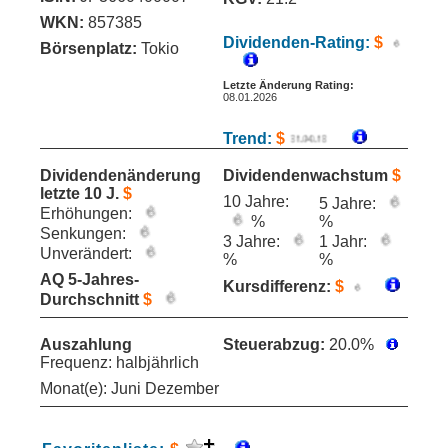
WKN:
857385
Dividenden-Rating:
$
Börsenplatz:
Tokio
Letzte Änderung Rating:
08.01.2026
Trend:
$
Dividendenänderung
Dividendenwachstum
$
letzte 10 J.
$
10 Jahre:
5 Jahre:
Erhöhungen:
%
%
Senkungen:
3 Jahre:
1 Jahr:
Unverändert:
%
%
AQ 5-Jahres-
Kursdifferenz:
$
Durchschnitt
$
Auszahlung
Steuerabzug:
20.0%
Frequenz: halbjährlich
Monat(e): Juni Dezember