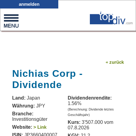
X05
anmelden
0
on
0
« zurück
Nichias Corp -
Dividende
Land:
Japan
Dividendenrendite:
1.56%
Währung:
JPY
(Berechnung: Dividende letztes
Branche:
Geschäftsjahr)
Investitionsgüter
Kurs:
3'507.000 vom
Website:
> Link
07.8.2026
ISIN:
JP3660400007
KGV:
21.2