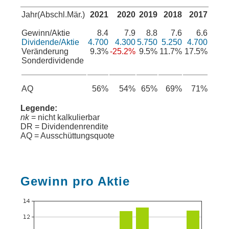
Jahr(Abschl.Mär.)
2021
2020
2019
2018
2017
Gewinn/Aktie
8.4
7.9
8.8
7.6
6.6
Dividende/Aktie
4.700
4.300
5.750
5.250
4.700
Veränderung
9.3%
-25.2%
9.5%
11.7%
17.5%
Sonderdividende
AQ
56%
54%
65%
69%
71%
Legende:
nk
= nicht kalkulierbar
DR = Dividendenrendite
AQ = Ausschüttungsquote
Gewinn pro Aktie