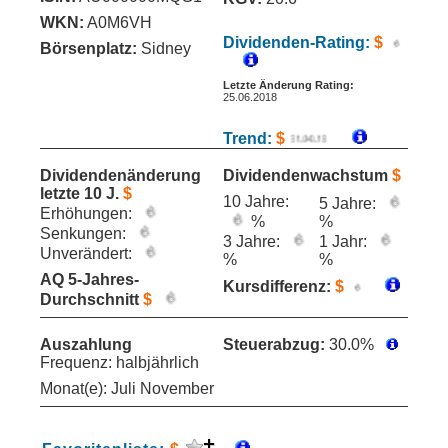
WKN:
A0M6VH
Dividenden-Rating:
$
Börsenplatz:
Sidney
Letzte Änderung Rating:
25.06.2018
Trend:
$
Dividendenänderung
Dividendenwachstum
$
letzte 10 J.
$
10 Jahre:
5 Jahre:
Erhöhungen:
%
%
Senkungen:
3 Jahre:
1 Jahr:
Unverändert:
%
%
AQ 5-Jahres-
Kursdifferenz:
$
Durchschnitt
$
Auszahlung
Steuerabzug:
30.0%
Frequenz: halbjährlich
Monat(e): Juli November