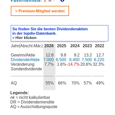
Favoritenliste:
$
> Premium-Mitglied werden
So finden Sie die besten Dividendenaktien
in der topdiv-Datenbank.
» Hier klicken
Jahr(Abschl.Mär.)
2026
2025
2024
2023
2022
Gewinn/Aktie
12.8
9.8
9.2
13.2
12.7
Dividende/Aktie
7.000
6.500
6.400
7.500
6.220
Veränderung
7.7%
1.6%
-14.7%
20.6%
32.3%
Sonderdividende
AQ
55%
66%
70%
57%
49%
Legende:
nk
= nicht kalkulierbar
DR = Dividendenrendite
AQ = Ausschüttungsquote