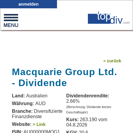
X05
anmelden
0
on
0
« zurück
Macquarie Group Ltd.
- Dividende
Land:
Australien
Dividendenrendite:
2.66%
Währung:
AUD
(Berechnung: Dividende letztes
Branche:
Diversifizierte
Geschäftsjahr)
Finanzdienste
Kurs:
263.190 vom
Website:
> Link
04.8.2026
ISIN:
AU000000MQG1
KGV:
20.6