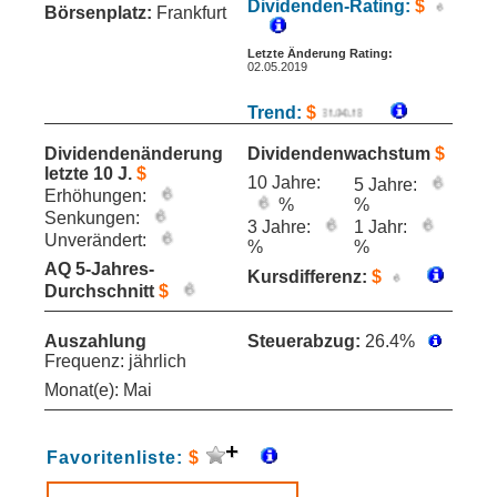
Dividenden-Rating:
$
Börsenplatz:
Frankfurt
Letzte Änderung Rating:
02.05.2019
Trend:
$
Dividendenänderung
Dividendenwachstum
$
letzte 10 J.
$
10 Jahre:
5 Jahre:
Erhöhungen:
%
%
Senkungen:
3 Jahre:
1 Jahr:
Unverändert:
%
%
AQ 5-Jahres-
Kursdifferenz:
$
Durchschnitt
$
Auszahlung
Steuerabzug:
26.4%
Frequenz: jährlich
Monat(e): Mai
Favoritenliste:
$