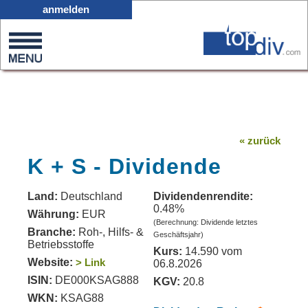
X05
anmelden
0
on
0
« zurück
K + S - Dividende
Land:
Deutschland
Dividendenrendite:
0.48%
Währung:
EUR
(Berechnung: Dividende letztes
Branche:
Roh-, Hilfs- &
Geschäftsjahr)
Betriebsstoffe
Kurs:
14.590 vom
Website:
> Link
06.8.2026
ISIN:
DE000KSAG888
KGV:
20.8
WKN:
KSAG88