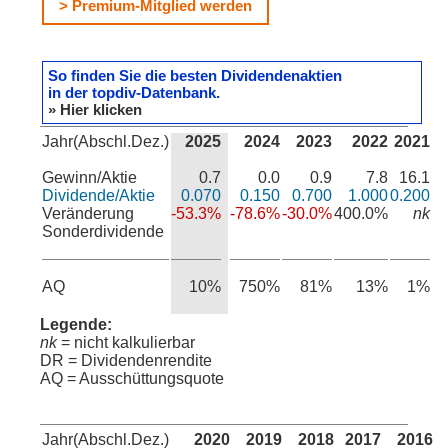
> Premium-Mitglied werden
So finden Sie die besten Dividendenaktien
in der topdiv-Datenbank.
» Hier klicken
Jahr(Abschl.Dez.)
2025
2024
2023
2022
2021
Gewinn/Aktie
0.7
0.0
0.9
7.8
16.1
Dividende/Aktie
0.070
0.150
0.700
1.000
0.200
Veränderung
-53.3%
-78.6%
-30.0%
400.0%
nk
Sonderdividende
AQ
10%
750%
81%
13%
1%
Legende:
nk
= nicht kalkulierbar
DR = Dividendenrendite
AQ = Ausschüttungsquote
Jahr(Abschl.Dez.)
2020
2019
2018
2017
2016