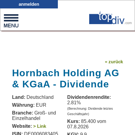
X05
anmelden
0
on
0
« zurück
Hornbach Holding AG
& KGaA - Dividende
Land:
Deutschland
Dividendenrendite:
2.81%
Währung:
EUR
(Berechnung: Dividende letztes
Branche:
Groß- und
Geschäftsjahr)
Einzelhandel
Kurs:
85.400 vom
Website:
> Link
07.8.2026
ISIN:
DE0006083405
KGV:
9.9