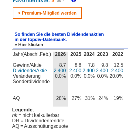
Favoritenliste:
$
> Premium-Mitglied werden
So finden Sie die besten Dividendenaktien
in der topdiv-Datenbank.
» Hier klicken
Jahr(Abschl.Feb.)
2026
2025
2024
2023
2022
Gewinn/Aktie
8.7
8.8
7.8
9.8
12.5
Dividende/Aktie
2.400
2.400
2.400
2.400
2.400
Veränderung
0.0%
0.0%
0.0%
0.0%
20.0%
Sonderdividende
AQ
28%
27%
31%
24%
19%
Legende:
nk
= nicht kalkulierbar
DR = Dividendenrendite
AQ = Ausschüttungsquote