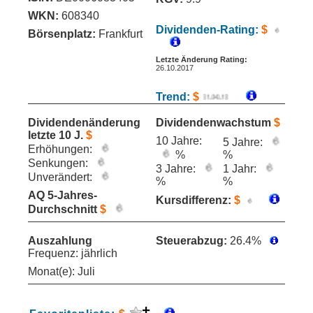
WKN:
608340
Dividenden-Rating:
$
Börsenplatz:
Frankfurt
Letzte Änderung Rating:
26.10.2017
Trend:
$
Dividendenänderung
Dividendenwachstum
$
letzte 10 J.
$
10 Jahre:
5 Jahre:
Erhöhungen:
%
%
Senkungen:
3 Jahre:
1 Jahr:
Unverändert:
%
%
AQ 5-Jahres-
Kursdifferenz:
$
Durchschnitt
$
Auszahlung
Steuerabzug:
26.4%
Frequenz: jährlich
Monat(e): Juli