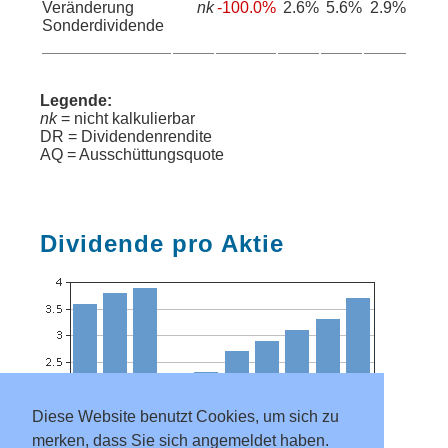
Veränderung
nk
-100.0%
2.6%
5.6%
2.9%
Sonderdividende
Legende:
nk
= nicht kalkulierbar
DR = Dividendenrendite
AQ = Ausschüttungsquote
Dividende pro Aktie
Diese Website benutzt Cookies, um sich zu
merken, dass Sie sich angemeldet haben.