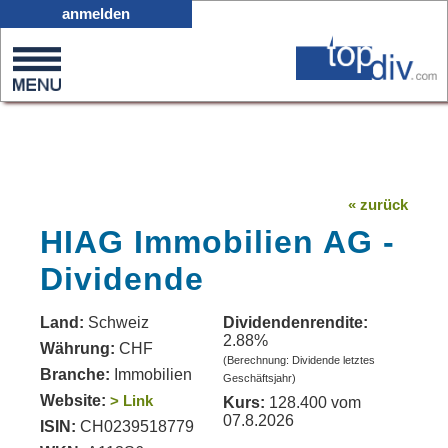
X05
anmelden
0
on
0
« zurück
HIAG Immobilien AG -
Dividende
Land:
Schweiz
Dividendenrendite:
2.88%
Währung:
CHF
(Berechnung: Dividende letztes
Branche:
Immobilien
Geschäftsjahr)
Website:
> Link
Kurs:
128.400 vom
07.8.2026
ISIN:
CH0239518779