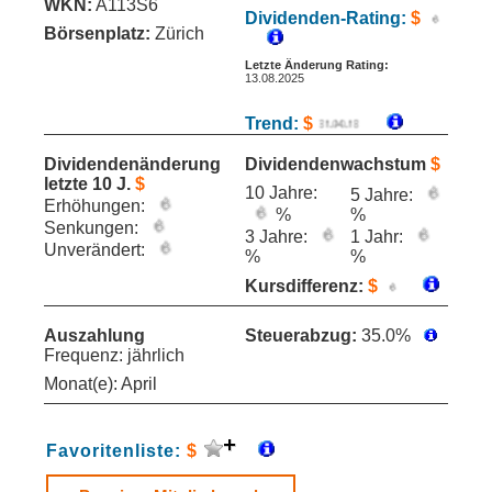
WKN:
A113S6
Dividenden-Rating:
$
Börsenplatz:
Zürich
Letzte Änderung Rating:
13.08.2025
Trend:
$
Dividendenänderung
Dividendenwachstum
$
letzte 10 J.
$
10 Jahre:
5 Jahre:
Erhöhungen:
%
%
Senkungen:
3 Jahre:
1 Jahr:
Unverändert:
%
%
Kursdifferenz:
$
Auszahlung
Steuerabzug:
35.0%
Frequenz: jährlich
Monat(e): April
Favoritenliste:
$