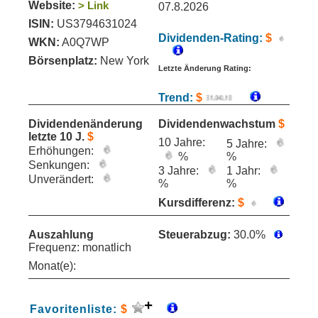
Website:
> Link
07.8.2026
ISIN:
US3794631024
Dividenden-Rating:
$
WKN:
A0Q7WP
Börsenplatz:
New York
Letzte Änderung Rating:
Trend:
$
Dividendenänderung
Dividendenwachstum
$
letzte 10 J.
$
10 Jahre:
5 Jahre:
Erhöhungen:
%
%
Senkungen:
3 Jahre:
1 Jahr:
Unverändert:
%
%
Kursdifferenz:
$
Auszahlung
Steuerabzug:
30.0%
Frequenz: monatlich
Monat(e):
Favoritenliste:
$