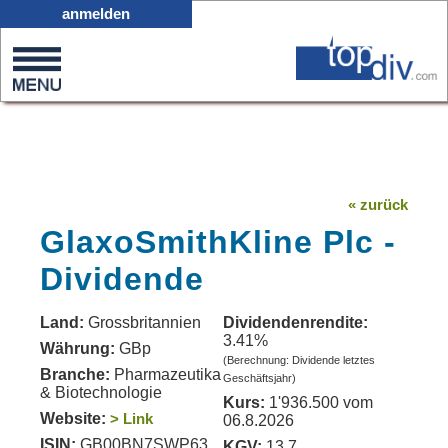
X05
anmelden
0
on
0
« zurück
GlaxoSmithKline Plc -
Dividende
Land:
Grossbritannien
Dividendenrendite:
3.41%
Währung:
GBp
(Berechnung: Dividende letztes
Branche:
Pharmazeutika
Geschäftsjahr)
& Biotechnologie
Kurs:
1'936.500 vom
Website:
> Link
06.8.2026
ISIN:
GB00BN7SWP63
KGV:
13.7