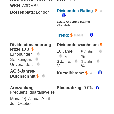
WKN:
A3DMB5
Dividenden-Rating:
$
Börsenplatz:
London
Letzte Änderung Rating:
05.07.2022
Trend:
$
Dividendenänderung
Dividendenwachstum
$
letzte 10 J.
$
10 Jahre:
5 Jahre:
Erhöhungen:
%
%
Senkungen:
3 Jahre:
1 Jahr:
Unverändert:
%
%
AQ 5-Jahres-
Kursdifferenz:
$
Durchschnitt
$
Auszahlung
Steuerabzug:
0.0%
Frequenz: quartalsweise
Monat(e): Januar April
Juli Oktober