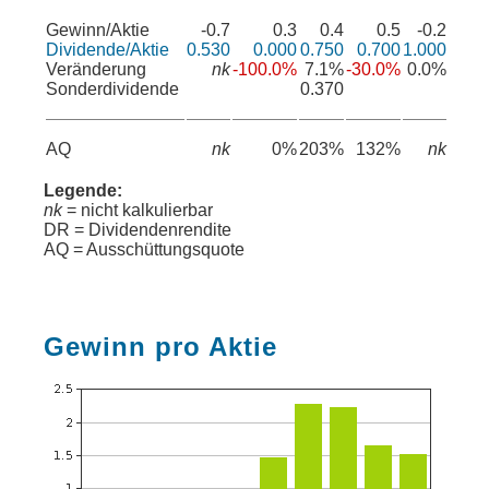
Gewinn/Aktie
-0.7
0.3
0.4
0.5
-0.2
Dividende/Aktie
0.530
0.000
0.750
0.700
1.000
Veränderung
nk
-100.0%
7.1%
-30.0%
0.0%
Sonderdividende
0.370
AQ
nk
0%
203%
132%
nk
Legende:
nk
= nicht kalkulierbar
DR = Dividendenrendite
AQ = Ausschüttungsquote
Gewinn pro Aktie