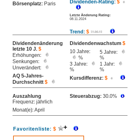
Dividenden-Rating:
$
Börsenplatz:
Paris
Letzte Änderung Rating:
08.11.2024
Trend:
$
Dividendenänderung
Dividendenwachstum
$
letzte 10 J.
$
10 Jahre:
5 Jahre:
Erhöhungen:
%
%
Senkungen:
3 Jahre:
1 Jahr:
Unverändert:
%
%
AQ 5-Jahres-
Kursdifferenz:
$
Durchschnitt
$
Auszahlung
Steuerabzug:
30.0%
Frequenz: jährlich
Monat(e): April
Favoritenliste:
$