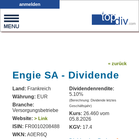
X05
anmelden
0
on
0
« zurück
Engie SA - Dividende
Land:
Frankreich
Dividendenrendite:
5.10%
Währung:
EUR
(Berechnung: Dividende letztes
Branche:
Geschäftsjahr)
Versorgungsbetriebe
Kurs:
26.460 vom
Website:
> Link
05.8.2026
ISIN:
FR0010208488
KGV:
17.4
WKN:
A0ER6Q