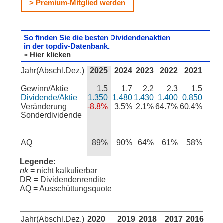
> Premium-Mitglied werden
So finden Sie die besten Dividendenaktien
in der topdiv-Datenbank.
» Hier klicken
Jahr(Abschl.Dez.)
2025
2024
2023
2022
2021
Gewinn/Aktie
1.5
1.7
2.2
2.3
1.5
Dividende/Aktie
1.350
1.480
1.430
1.400
0.850
Veränderung
-8.8%
3.5%
2.1%
64.7%
60.4%
Sonderdividende
AQ
89%
90%
64%
61%
58%
Legende:
nk
= nicht kalkulierbar
DR = Dividendenrendite
AQ = Ausschüttungsquote
Jahr(Abschl.Dez.)
2020
2019
2018
2017
2016