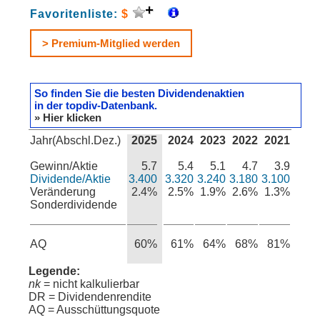
Favoritenliste:
$
> Premium-Mitglied werden
So finden Sie die besten Dividendenaktien
in der topdiv-Datenbank.
» Hier klicken
Jahr(Abschl.Dez.)
2025
2024
2023
2022
2021
Gewinn/Aktie
5.7
5.4
5.1
4.7
3.9
Dividende/Aktie
3.400
3.320
3.240
3.180
3.100
Veränderung
2.4%
2.5%
1.9%
2.6%
1.3%
Sonderdividende
AQ
60%
61%
64%
68%
81%
Legende:
nk
= nicht kalkulierbar
DR = Dividendenrendite
AQ = Ausschüttungsquote