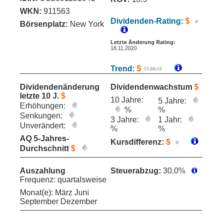
WKN:
911563
Dividenden-Rating:
$
Börsenplatz:
New York
Letzte Änderung Rating:
18.11.2020
Trend:
$
Dividendenänderung
Dividendenwachstum
$
letzte 10 J.
$
10 Jahre:
5 Jahre:
Erhöhungen:
%
%
Senkungen:
3 Jahre:
1 Jahr:
Unverändert:
%
%
AQ 5-Jahres-
Kursdifferenz:
$
Durchschnitt
$
Auszahlung
Steuerabzug:
30.0%
Frequenz: quartalsweise
Monat(e): März Juni
September Dezember