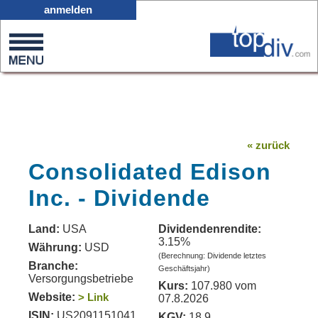
X05
anmelden
0
on
0
« zurück
Consolidated Edison
Inc. - Dividende
Land:
USA
Dividendenrendite:
3.15%
Währung:
USD
(Berechnung: Dividende letztes
Branche:
Geschäftsjahr)
Versorgungsbetriebe
Kurs:
107.980 vom
Website:
> Link
07.8.2026
ISIN:
US2091151041
KGV:
18.9