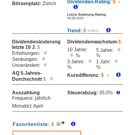
Dividenden-Rating:
$
Börsenplatz:
Zürich
Letzte Änderung Rating:
09.08.2024
Trend:
$
Dividendenänderung
Dividendenwachstum
$
letzte 10 J.
$
10 Jahre:
5 Jahre:
Erhöhungen:
%
%
Senkungen:
3 Jahre:
1 Jahr:
Unverändert:
%
%
AQ 5-Jahres-
Kursdifferenz:
$
Durchschnitt
$
Auszahlung
Steuerabzug:
35.0%
Frequenz: jährlich
Monat(e): April
Favoritenliste:
$