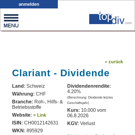
X05
anmelden
0
on
0
« zurück
Clariant - Dividende
Land:
Schweiz
Dividendenrendite:
4.20%
Währung:
CHF
(Berechnung: Dividende letztes
Branche:
Roh-, Hilfs- &
Geschäftsjahr)
Betriebsstoffe
Kurs:
10.000 vom
Website:
> Link
06.8.2026
ISIN:
CH0012142631
KGV:
Verlust
WKN:
895929