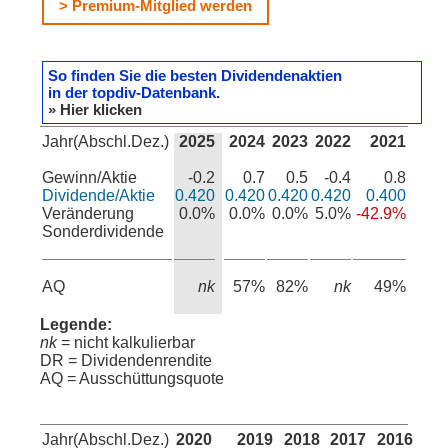
> Premium-Mitglied werden
So finden Sie die besten Dividendenaktien
in der topdiv-Datenbank.
» Hier klicken
Jahr(Abschl.Dez.)
2025
2024
2023
2022
2021
Gewinn/Aktie
-0.2
0.7
0.5
-0.4
0.8
Dividende/Aktie
0.420
0.420
0.420
0.420
0.400
Veränderung
0.0%
0.0%
0.0%
5.0%
-42.9%
Sonderdividende
AQ
nk
57%
82%
nk
49%
Legende:
nk
= nicht kalkulierbar
DR = Dividendenrendite
AQ = Ausschüttungsquote
Jahr(Abschl.Dez.)
2020
2019
2018
2017
2016