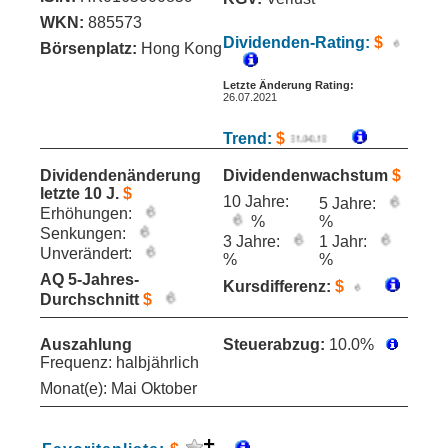
WKN:
885573
Dividenden-Rating:
$
Börsenplatz:
Hong Kong
Letzte Änderung Rating:
26.07.2021
Trend:
$
Dividendenänderung
Dividendenwachstum
$
letzte 10 J.
$
10 Jahre:
5 Jahre:
Erhöhungen:
%
%
Senkungen:
3 Jahre:
1 Jahr:
Unverändert:
%
%
AQ 5-Jahres-
Kursdifferenz:
$
Durchschnitt
$
Auszahlung
Steuerabzug:
10.0%
Frequenz: halbjährlich
Monat(e): Mai Oktober