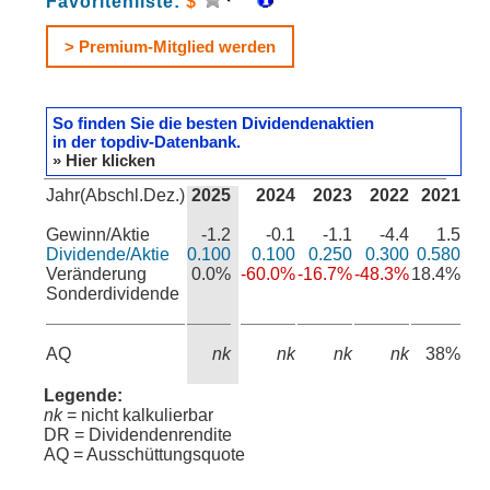
Favoritenliste:
$
> Premium-Mitglied werden
So finden Sie die besten Dividendenaktien
in der topdiv-Datenbank.
» Hier klicken
Jahr(Abschl.Dez.)
2025
2024
2023
2022
2021
Gewinn/Aktie
-1.2
-0.1
-1.1
-4.4
1.5
Dividende/Aktie
0.100
0.100
0.250
0.300
0.580
Veränderung
0.0%
-60.0%
-16.7%
-48.3%
18.4%
Sonderdividende
AQ
nk
nk
nk
nk
38%
Legende:
nk
= nicht kalkulierbar
DR = Dividendenrendite
AQ = Ausschüttungsquote