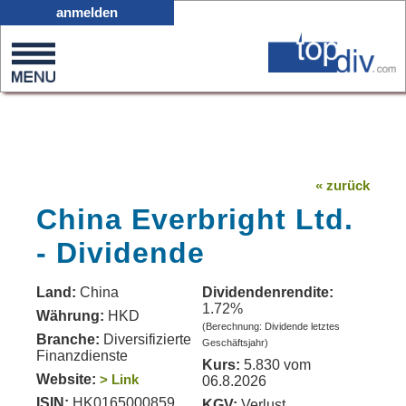
X05
anmelden
0
on
0
« zurück
China Everbright Ltd.
- Dividende
Land:
China
Dividendenrendite:
1.72%
Währung:
HKD
(Berechnung: Dividende letztes
Branche:
Diversifizierte
Geschäftsjahr)
Finanzdienste
Kurs:
5.830 vom
Website:
> Link
06.8.2026
ISIN:
HK0165000859
KGV:
Verlust