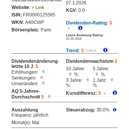
07.1.2026
Website:
> Link
KGV:
0.0
ISIN:
FR0000125585
WKN:
A40CWP
Dividenden-Rating:
$
Börsenplatz:
Paris
Letzte Änderung Rating:
02.05.2019
Trend:
$
Dividendenänderung
Dividendenwachstum
$
letzte 10 J.
$
10 Jahre:
5 Jahre:
Erhöhungen:
%
%
Senkungen:
3 Jahre:
1 Jahr:
Unverändert:
%
%
AQ 5-Jahres-
Kursdifferenz:
$
Durchschnitt
$
Auszahlung
Steuerabzug:
30.0%
Frequenz: jährlich
Monat(e): Mai