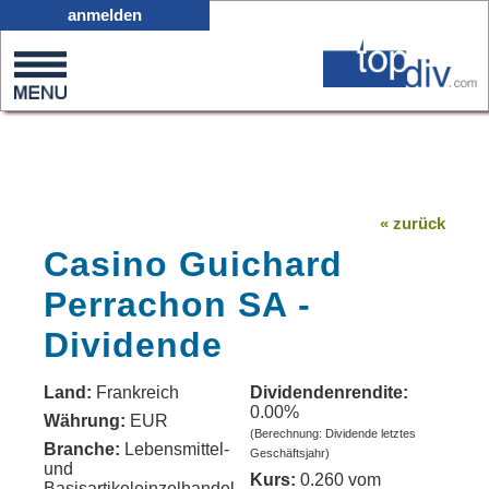
X05
anmelden
0
on
0
« zurück
Casino Guichard
Perrachon SA -
Dividende
Land:
Frankreich
Dividendenrendite:
0.00%
Währung:
EUR
(Berechnung: Dividende letztes
Branche:
Lebensmittel-
Geschäftsjahr)
und
Kurs:
0.260 vom
Basisartikeleinzelhandel