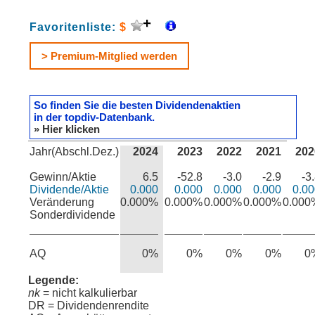
Favoritenliste:
$
> Premium-Mitglied werden
So finden Sie die besten Dividendenaktien
in der topdiv-Datenbank.
» Hier klicken
Jahr(Abschl.Dez.)
2024
2023
2022
2021
202
Gewinn/Aktie
6.5
-52.8
-3.0
-2.9
-3
Dividende/Aktie
0.000
0.000
0.000
0.000
0.00
Veränderung
0.000%
0.000%
0.000%
0.000%
0.000
Sonderdividende
AQ
0%
0%
0%
0%
0
Legende:
nk
= nicht kalkulierbar
DR = Dividendenrendite