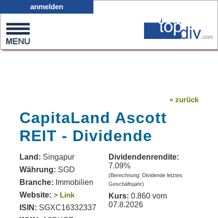
X05
anmelden
0
on
0
« zurück
CapitaLand Ascott
REIT - Dividende
Land:
Singapur
Dividendenrendite:
7.09%
Währung:
SGD
(Berechnung: Dividende letztes
Branche:
Immobilien
Geschäftsjahr)
Website:
> Link
Kurs:
0.860 vom
07.8.2026
ISIN:
SGXC16332337