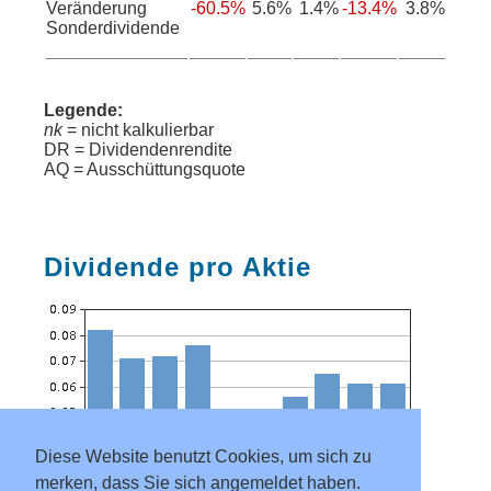
Veränderung
-60.5%
5.6%
1.4%
-13.4%
3.8%
Sonderdividende
Legende:
nk
= nicht kalkulierbar
DR = Dividendenrendite
AQ = Ausschüttungsquote
Dividende pro Aktie
Diese Website benutzt Cookies, um sich zu
merken, dass Sie sich angemeldet haben.