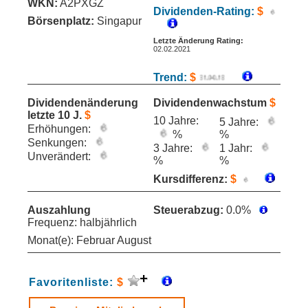
WKN:
A2PXGZ
Dividenden-Rating:
$
Börsenplatz:
Singapur
Letzte Änderung Rating:
02.02.2021
Trend:
$
Dividendenänderung
Dividendenwachstum
$
letzte 10 J.
$
10 Jahre:
5 Jahre:
Erhöhungen:
%
%
Senkungen:
3 Jahre:
1 Jahr:
Unverändert:
%
%
Kursdifferenz:
$
Auszahlung
Steuerabzug:
0.0%
Frequenz: halbjährlich
Monat(e): Februar August
Favoritenliste:
$