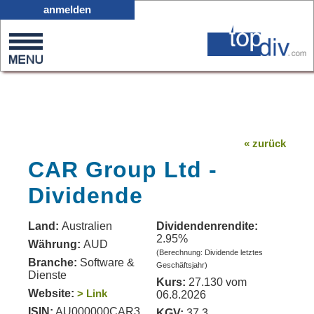
X05
anmelden
0
on
0
« zurück
CAR Group Ltd -
Dividende
Land:
Australien
Dividendenrendite:
2.95%
Währung:
AUD
(Berechnung: Dividende letztes
Branche:
Software &
Geschäftsjahr)
Dienste
Kurs:
27.130 vom
Website:
> Link
06.8.2026
ISIN:
AU000000CAR3
KGV:
37.3