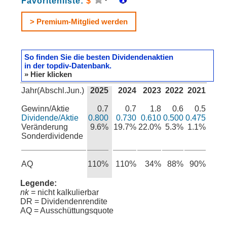
Favoritenliste:
$
> Premium-Mitglied werden
So finden Sie die besten Dividendenaktien
in der topdiv-Datenbank.
» Hier klicken
Jahr(Abschl.Jun.)
2025
2024
2023
2022
2021
Gewinn/Aktie
0.7
0.7
1.8
0.6
0.5
Dividende/Aktie
0.800
0.730
0.610
0.500
0.475
Veränderung
9.6%
19.7%
22.0%
5.3%
1.1%
Sonderdividende
AQ
110%
110%
34%
88%
90%
Legende:
nk
= nicht kalkulierbar
DR = Dividendenrendite
AQ = Ausschüttungsquote