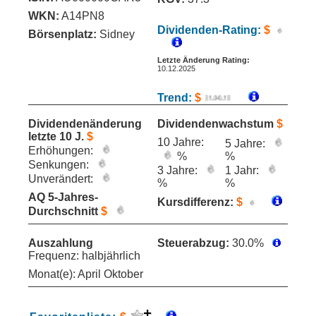
WKN:
A14PN8
Dividenden-Rating:
$
Börsenplatz:
Sidney
Letzte Änderung Rating:
10.12.2025
Trend:
$
Dividendenänderung
Dividendenwachstum
$
letzte 10 J.
$
10 Jahre:
5 Jahre:
Erhöhungen:
%
%
Senkungen:
3 Jahre:
1 Jahr:
Unverändert:
%
%
AQ 5-Jahres-
Kursdifferenz:
$
Durchschnitt
$
Auszahlung
Steuerabzug:
30.0%
Frequenz: halbjährlich
Monat(e): April Oktober