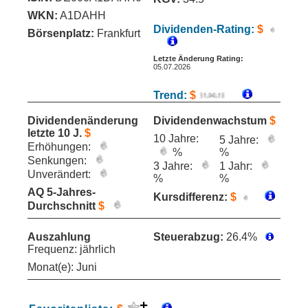
WKN:
A1DAHH
Dividenden-Rating:
$
Börsenplatz:
Frankfurt
Letzte Änderung Rating:
05.07.2026
Trend:
$
Dividendenänderung
Dividendenwachstum
$
letzte 10 J.
$
10 Jahre:
5 Jahre:
Erhöhungen:
%
%
Senkungen:
3 Jahre:
1 Jahr:
Unverändert:
%
%
AQ 5-Jahres-
Kursdifferenz:
$
Durchschnitt
$
Auszahlung
Steuerabzug:
26.4%
Frequenz: jährlich
Monat(e): Juni