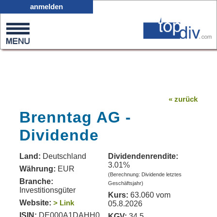
X05
anmelden
0
on
0
« zurück
Brenntag AG -
Dividende
Land:
Deutschland
Dividendenrendite:
3.01%
Währung:
EUR
(Berechnung: Dividende letztes
Branche:
Geschäftsjahr)
Investitionsgüter
Kurs:
63.060 vom
Website:
> Link
05.8.2026
ISIN:
DE000A1DAHH0
KGV:
34.5