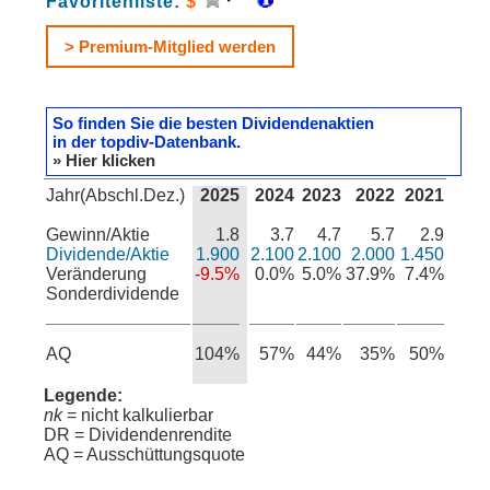
Favoritenliste:
$
> Premium-Mitglied werden
So finden Sie die besten Dividendenaktien
in der topdiv-Datenbank.
» Hier klicken
Jahr(Abschl.Dez.)
2025
2024
2023
2022
2021
Gewinn/Aktie
1.8
3.7
4.7
5.7
2.9
Dividende/Aktie
1.900
2.100
2.100
2.000
1.450
Veränderung
-9.5%
0.0%
5.0%
37.9%
7.4%
Sonderdividende
AQ
104%
57%
44%
35%
50%
Legende:
nk
= nicht kalkulierbar
DR = Dividendenrendite
AQ = Ausschüttungsquote