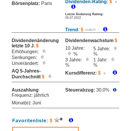
Dividenden-Rating:
$
Börsenplatz:
Paris
Letzte Änderung Rating:
05.07.2022
Trend:
$
Dividendenänderung
Dividendenwachstum
$
letzte 10 J.
$
10 Jahre:
5 Jahre:
Erhöhungen:
%
%
Senkungen:
3 Jahre:
1 Jahr:
Unverändert:
%
%
AQ 5-Jahres-
Kursdifferenz:
$
Durchschnitt
$
Auszahlung
Steuerabzug:
30.0%
Frequenz: jährlich
Monat(e): Juni
Favoritenliste:
$