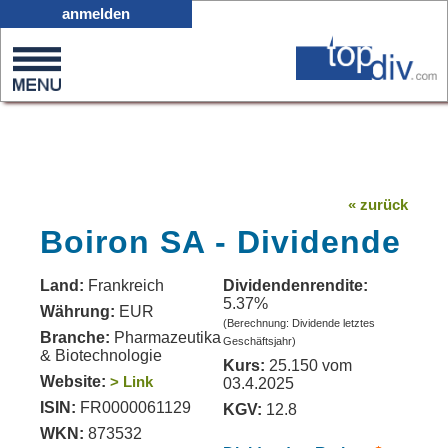
X05
anmelden
0
on
0
« zurück
Boiron SA - Dividende
Land:
Frankreich
Dividendenrendite:
5.37%
Währung:
EUR
(Berechnung: Dividende letztes
Branche:
Pharmazeutika
Geschäftsjahr)
& Biotechnologie
Kurs:
25.150 vom
Website:
> Link
03.4.2025
ISIN:
FR0000061129
KGV:
12.8
WKN:
873532