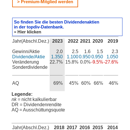
> Premium-Mitglied werden
So finden Sie die besten Dividendenaktien
in der topdiv-Datenbank.
» Hier klicken
Jahr(Abschl.Dez.)
2023
2022
2021
2020
2019
Gewinn/Aktie
2.0
2.5
1.6
1.5
2.3
Dividende/Aktie
1.350
1.100
0.950
0.950
1.050
Veränderung
22.7%
15.8%
0.0%
-9.5%
-27.6%
Sonderdividende
AQ
69%
45%
60%
66%
46%
Legende:
nk
= nicht kalkulierbar
DR = Dividendenrendite
AQ = Ausschüttungsquote
Jahr(Abschl.Dez.)
2018
2017
2016
2015
2014