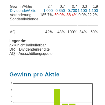
Gewinn/Aktie
2.4
0.7
0.7
3.3
1.9
Dividende/Aktie
1.000
0.350
0.700
1.100
1.100
Veränderung
185.7%
-50.0%
-36.4%
0.0%
22.2%
Sonderdividende
AQ
42%
48%
100%
34%
59%
Legende:
nk
= nicht kalkulierbar
DR = Dividendenrendite
AQ = Ausschüttungsquote
Gewinn pro Aktie