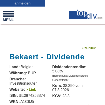
X05
anmelden
0
on
0
« zurück
Bekaert - Dividende
Land:
Belgien
Dividendenrendite:
5.08%
Währung:
EUR
(Berechnung: Dividende letztes
Branche:
Geschäftsjahr)
Investitionsgüter
Kurs:
38.350 vom
Website:
> Link
07.8.2026
ISIN:
BE0974258874
KGV:
28.8
WKN:
A1C8J5