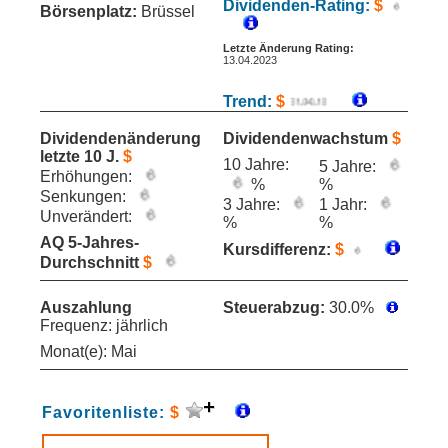
Dividenden-Rating:
$
Börsenplatz:
Brüssel
Letzte Änderung Rating:
13.04.2023
Trend:
$
Dividendenänderung
Dividendenwachstum
$
letzte 10 J.
$
10 Jahre:
5 Jahre:
Erhöhungen:
%
%
Senkungen:
3 Jahre:
1 Jahr:
Unverändert:
%
%
AQ 5-Jahres-
Kursdifferenz:
$
Durchschnitt
$
Auszahlung
Steuerabzug:
30.0%
Frequenz: jährlich
Monat(e): Mai
Favoritenliste:
$