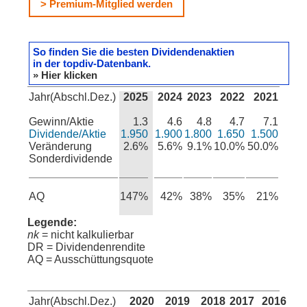
> Premium-Mitglied werden
So finden Sie die besten Dividendenaktien
in der topdiv-Datenbank.
» Hier klicken
Jahr(Abschl.Dez.)
2025
2024
2023
2022
2021
Gewinn/Aktie
1.3
4.6
4.8
4.7
7.1
Dividende/Aktie
1.950
1.900
1.800
1.650
1.500
Veränderung
2.6%
5.6%
9.1%
10.0%
50.0%
Sonderdividende
AQ
147%
42%
38%
35%
21%
Legende:
nk
= nicht kalkulierbar
DR = Dividendenrendite
AQ = Ausschüttungsquote
Jahr(Abschl.Dez.)
2020
2019
2018
2017
2016