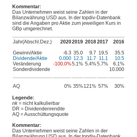
Kommentar:
Das Unternehmen weist seine Zahlen in der
Bilanzwährung USD aus. In der topdiv-Datenbank
sind die Angaben pro Aktie zum jeweiligen Kurs in
GBp umgerechnet.
Jahr(Abschl.Dez.)
2020
2019
2018
2017
2016
Gewinn/Aktie
-6.3
35.0
9.7
19.5
35.5
Dividende/Aktie
0.000
12.3
11.7
11.1
10.5
Veränderung
-100.0%
5.1%
5.4%
5.7%
6.1%
Sonderdividende
10.000
AQ
0%
35%
121%
57%
30%
Legende:
nk
= nicht kalkulierbar
DR = Dividendenrendite
AQ = Ausschüttungsquote
Kommentar:
Das Unternehmen weist seine Zahlen in der
Bilanzwährung USD aus. In der topdiv-Datenbank