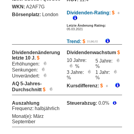
WKN:
A2AF7G
Dividenden-Rating:
$
Börsenplatz:
London
Letzte Änderung Rating:
05.03.2021
Trend:
$
Dividendenänderung
Dividendenwachstum
$
letzte 10 J.
$
10 Jahre:
5 Jahre:
Erhöhungen:
%
%
Senkungen:
3 Jahre:
1 Jahr:
Unverändert:
%
%
AQ 5-Jahres-
Kursdifferenz:
$
Durchschnitt
$
Auszahlung
Steuerabzug:
0.0%
Frequenz: halbjährlich
Monat(e): März
September