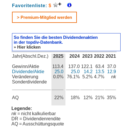
Favoritenliste:
$
> Premium-Mitglied werden
So finden Sie die besten Dividendenaktien
in der topdiv-Datenbank.
» Hier klicken
Jahr(Abschl.Dez.)
2025
2024
2023
2022
2021
Gewinn/Aktie
113.4
137.0
122.1
63.4
37.0
Dividende/Aktie
25.0
25.0
14.2
13.5
12.9
Veränderung
0.0%
76.1%
5.2%
4.7%
nk
Sonderdividende
AQ
22%
18%
12%
21%
35%
Legende:
nk
= nicht kalkulierbar
DR = Dividendenrendite
AQ = Ausschüttungsquote