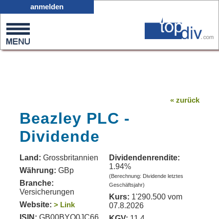
X05
anmelden
0
on
0
« zurück
Beazley PLC -
Dividende
Land:
Grossbritannien
Dividendenrendite:
1.94%
Währung:
GBp
(Berechnung: Dividende letztes
Branche:
Geschäftsjahr)
Versicherungen
Kurs:
1'290.500 vom
Website:
> Link
07.8.2026
ISIN:
GB00BYQ0JC66
KGV:
11.4