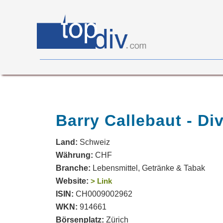
X05
0
on
0
Barry Callebaut - Di
Land:
Schweiz
Währung:
CHF
Branche:
Lebensmittel, Getränke & Tabak
Website:
> Link
ISIN:
CH0009002962
WKN:
914661
Börsenplatz:
Zürich