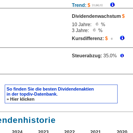
Trend:
$
Dividendenwachstum
$
10 Jahre:
%
3 Jahre:
%
Kursdifferenz:
$
Steuerabzug:
35.0%
So finden Sie die besten Dividendenaktien
in der topdiv-Datenbank.
» Hier klicken
endenhistorie
2024
2023
2022
2021
2020