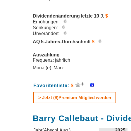
Dividendenänderung letzte 10 J.
$
Erhöhungen:
Senkungen:
Unverändert:
AQ 5-Jahres-Durchschnitt
$
Auszahlung
Frequenz: jährlich
Monat(e): März
Favoritenliste:
$
> Jetzt ($)Premium-Mitglied werden
Barry Callebaut - Divid
Jahr(Abschl.Aug.)
2025